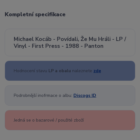
Kompletní specifikace
Michael Kocáb - Povídali, Že Mu Hráli - LP /
Vinyl - First Press - 1988 - Panton
Hodnocení stavu
LP a obalu
naleznete
zde
Podrobnější inofrmace o albu:
Discogs ID
Jedná se o bazarové / použité zboží