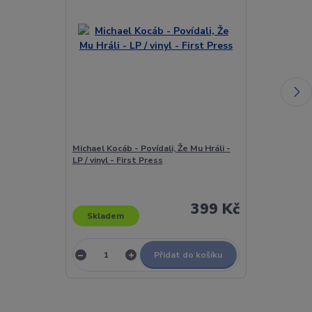
Michael Kocáb - Povídali, Že Mu Hráli -
Michael Kocáb 
LP / vinyl - First Press
LP / vinyl - Fi
399 Kč
Skladem
Skladem
Přidat do košíku