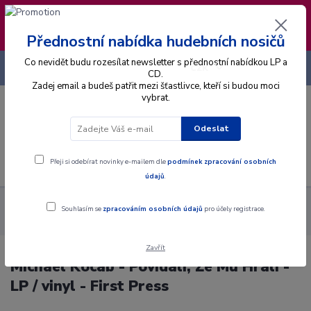
❣️ Od 4.8. do 13.8. čerpám dovolenou. Datum
expedice objednávek se posouvá na pátek
14.8.2026 🐋
Přednostní nabídka hudebních nosičů
Co nevidět budu rozesílat newsletter s přednostní nabídkou LP a
+420 725 736 293
CZK
(Po-Pá, 8 - 16 hod.)
CD.
Zadej email a budeš patřit mezi šťastlivce, kteří si budou moci
vybrat.
0
0 Kč
Odeslat
Menu
Přeji si odebírat novinky e-mailem dle
podmínek zpracování osobních
údajů
.
Alba
Gramodesky
Michael Kocáb - Povídali, Že Mu Hráli - LP
Souhlasím se
zpracováním osobních údajů
pro účely registrace.
/ vinyl - First Press
Zavřít
Michael Kocáb - Povídali, Že Mu Hráli -
LP / vinyl - First Press