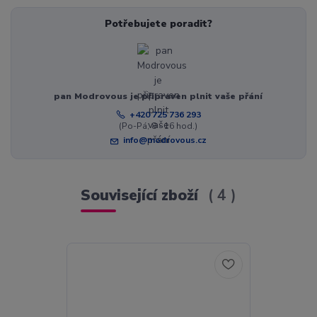
Potřebujete poradit?
pan Modrovous je připraven plnit vaše přání
+420 725 736 293
(Po-Pá, 8 - 16 hod.)
info@modrovous.cz
Související zboží
4