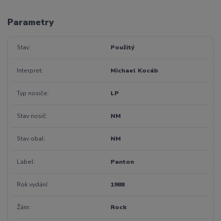
Parametry
Stav
Použitý
Interpret
Michael Kocáb
Typ nosiče
LP
Stav nosič
NM
Stav obal
NM
Label
Panton
Rok vydání
1988
Žánr
Rock