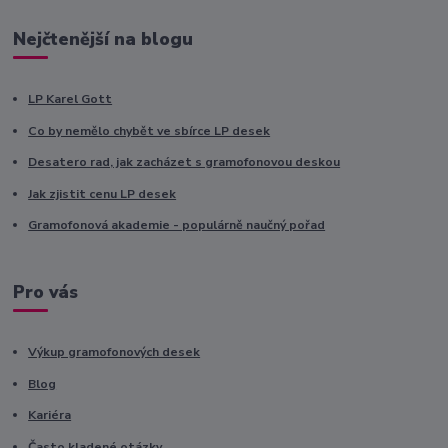
Nejčtenější na blogu
LP Karel Gott
Co by nemělo chybět ve sbírce LP desek
Desatero rad, jak zacházet s gramofonovou deskou
Jak zjistit cenu LP desek
Gramofonová akademie - populárně naučný pořad
Pro vás
Výkup gramofonových desek
Blog
Kariéra
Často kladené otázky