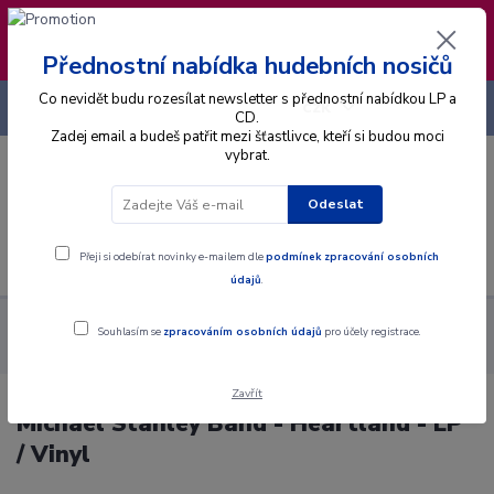
❣️ Od 4.8. do 13.8. čerpám dovolenou. Datum
expedice objednávek se posouvá na pátek
14.8.2026 🐋
Přednostní nabídka hudebních nosičů
Co nevidět budu rozesílat newsletter s přednostní nabídkou LP a
+420 725 736 293
CZK
(Po-Pá, 8 - 16 hod.)
CD.
Zadej email a budeš patřit mezi šťastlivce, kteří si budou moci
vybrat.
0
0 Kč
Odeslat
Menu
Přeji si odebírat novinky e-mailem dle
podmínek zpracování osobních
údajů
.
Alba
Gramodesky
Michael Stanley Band - Heartland - LP /
Souhlasím se
zpracováním osobních údajů
pro účely registrace.
Vinyl
Zavřít
Michael Stanley Band - Heartland - LP
/ Vinyl