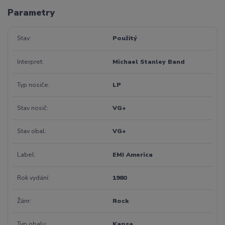
Parametry
Stav
Použitý
Interpret
Michael Stanley Band
Typ nosiče
LP
Stav nosič
VG+
Stav obal
VG+
Label
EMI America
Rok vydání
1980
Žánr
Rock
Typ obalu
Kapsa