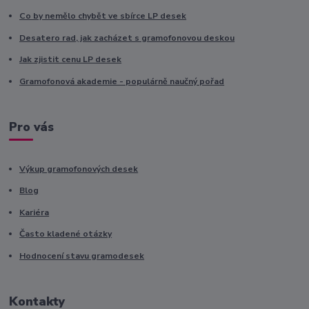
Co by nemělo chybět ve sbírce LP desek
Desatero rad, jak zacházet s gramofonovou deskou
Jak zjistit cenu LP desek
Gramofonová akademie - populárně naučný pořad
Pro vás
Výkup gramofonových desek
Blog
Kariéra
Často kladené otázky
Hodnocení stavu gramodesek
Kontakty