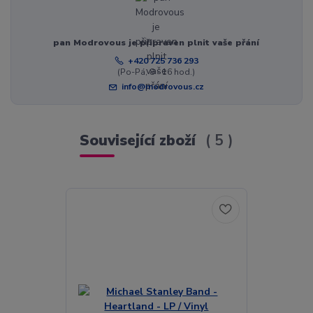
pan Modrovous je připraven plnit vaše přání
+420 725 736 293
(Po-Pá, 8 - 16 hod.)
info@modrovous.cz
Související zboží
5