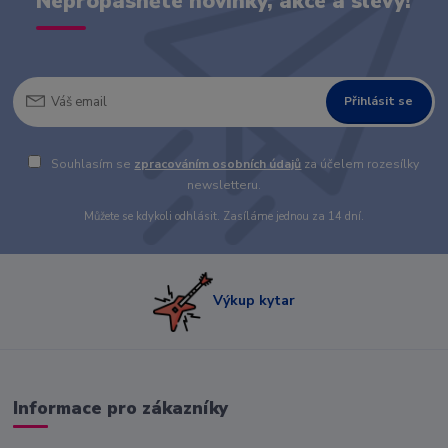
Nepropásněte novinky, akce a slevy!
Přihlásit se
Souhlasím se
zpracováním osobních údajů
za účelem rozesílky
newsletteru.
Můžete se kdykoli odhlásit. Zasíláme jednou za 14 dní.
Výkup kytar
Informace pro zákazníky