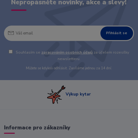
Nepropásněte novinky, akce a slevy!
Přihlásit se
Souhlasím se
zpracováním osobních údajů
za účelem rozesílky
newsletteru.
Můžete se kdykoli odhlásit. Zasíláme jednou za 14 dní.
Výkup kytar
Informace pro zákazníky