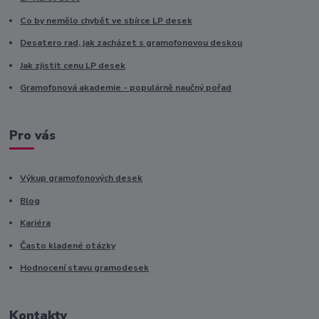
Co by nemělo chybět ve sbírce LP desek
Desatero rad, jak zacházet s gramofonovou deskou
Jak zjistit cenu LP desek
Gramofonová akademie - populárně naučný pořad
Pro vás
Výkup gramofonových desek
Blog
Kariéra
Často kladené otázky
Hodnocení stavu gramodesek
Kontakty