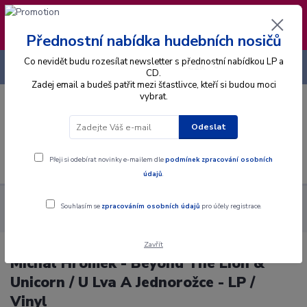
❣️ Od 4.8. do 13.8. čerpám dovolenou. Datum
expedice objednávek se posouvá na pátek
14.8.2026 🐋
Přednostní nabídka hudebních nosičů
Co nevidět budu rozesílat newsletter s přednostní nabídkou LP a
+420 725 736 293
CZK
(Po-Pá, 8 - 16 hod.)
CD.
Zadej email a budeš patřit mezi šťastlivce, kteří si budou moci
vybrat.
0
0 Kč
Odeslat
Menu
Přeji si odebírat novinky e-mailem dle
podmínek zpracování osobních
údajů
.
Alba
Gramodesky
Michal Hromek - Beyond The Lion &
Souhlasím se
zpracováním osobních údajů
pro účely registrace.
Unicorn / U Lva A Jednorožce - LP / Vinyl
Zavřít
Michal Hromek - Beyond The Lion &
Unicorn / U Lva A Jednorožce - LP /
Vinyl