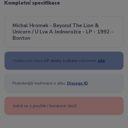
Kompletní specifikace
Michal Hromek - Beyond The Lion &
Unicorn / U Lva A Jednorožce - LP - 1992 -
Bonton
Hodnocení stavu
LP desky a obalu
naleznete
zde
Podrobnější inofrmace o albu:
Discogs ID
Jedná se o použité / bazarové zboží