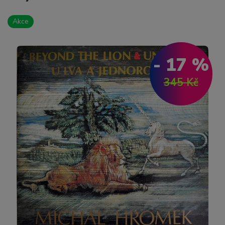
Akce
- 17 %
345 Kč