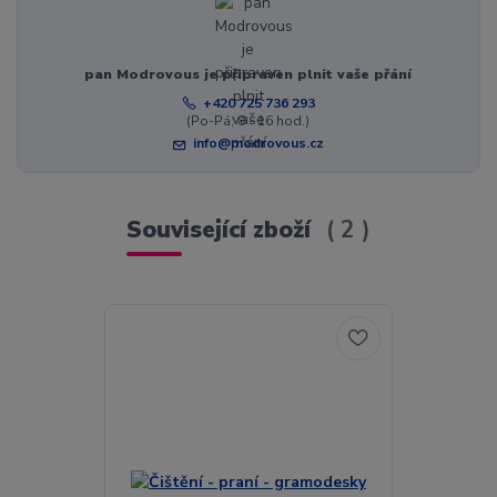
pan Modrovous je připraven plnit vaše přání
+420 725 736 293
(Po-Pá, 8 - 16 hod.)
info@modrovous.cz
Související zboží
2