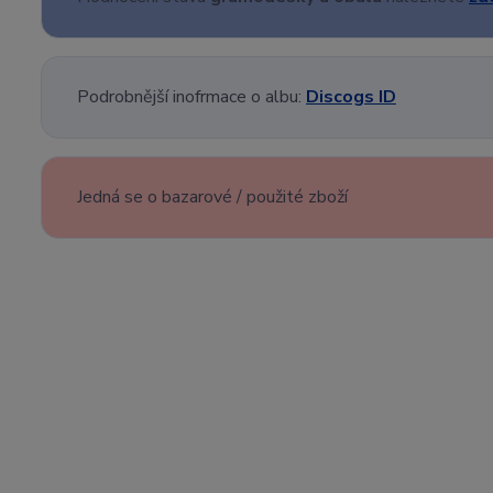
Podrobnější inofrmace o albu:
Discogs ID
Jedná se o bazarové / použité zboží