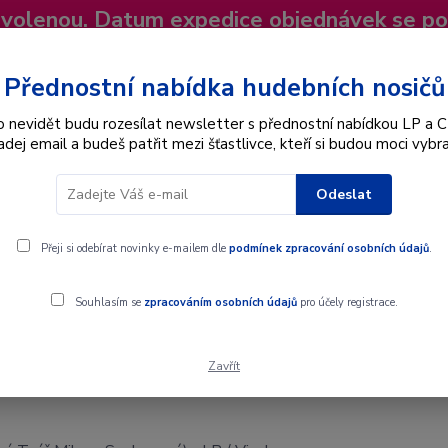
dovolenou. Datum expedice objednávek se p
niky
Nevíte si rady? Zavolejte.
+420 725
Více
Přednostní nabídka hudebních nosičů
o nevidět budu rozesílat newsletter s přednostní nabídkou LP a C
adej email a budeš patřit mezi šťastlivce, kteří si budou moci vybra
Hledat
Odeslat
Interpret
Karel Gott
Dárkové poukazy
Přeji si odebírat novinky e-mailem dle
podmínek zpracování osobních údajů
.
uhá Tvář Mileny Soukupové) - LP / Vinyl
Souhlasím se
zpracováním osobních údajů
pro účely registrace.
Zavřít
uhá Tvář Mileny Soukupové) - LP / Vi