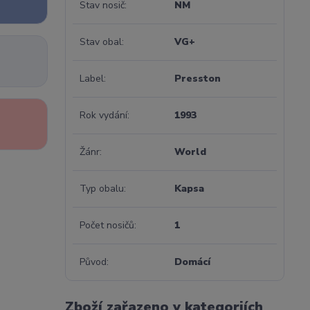
Stav nosič
NM
Stav obal
VG+
Label
Presston
Rok vydání
1993
Žánr
World
Typ obalu
Kapsa
Počet nosičů
1
Původ
Domácí
Zboží zařazeno v kategoriích