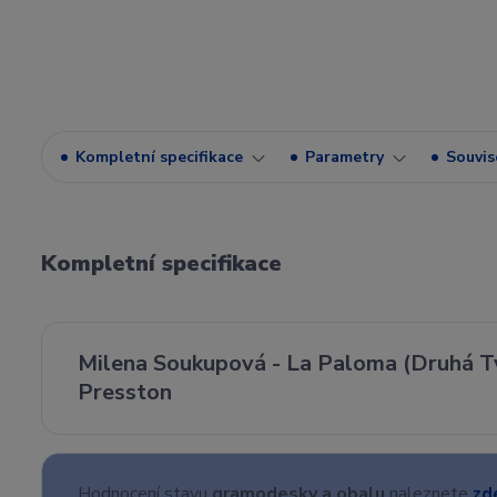
Kompletní specifikace
Parametry
Souvise
Kompletní specifikace
Milena Soukupová - La Paloma (Druhá Tvá
Presston
Hodnocení stavu
gramodesky a obalu
naleznete
zd