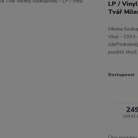
LP / Viny
Tvář Mil
Milena Soukup
Vinyl - 1993
zdePodrobnějš
použité zboží
Dostupnost
24
249 Kč
Číslo produktu: