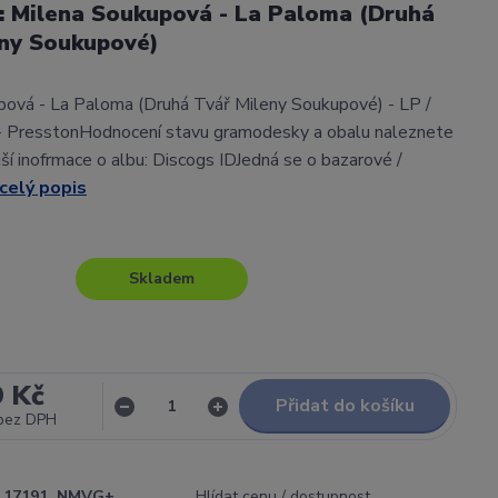
l: Milena Soukupová - La Paloma (Druhá
eny Soukupové)
ová - La Paloma (Druhá Tvář Mileny Soukupové) - LP /
 - PresstonHodnocení stavu gramodesky a obalu naleznete
í inofrmace o albu: Discogs IDJedná se o bazarové /
celý popis
Skladem
9 Kč
Přidat do košíku
bez DPH
17191_NMVG+
Hlídat cenu / dostupnost