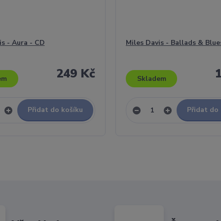
is - Aura - CD
Miles Davis - Ballads & Blue
249 Kč
em
Skladem
Přidat do košíku
Přidat do