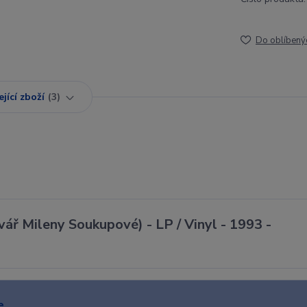
Do oblíbený
jící zboží
3
ř Mileny Soukupové) - LP / Vinyl - 1993 -
e