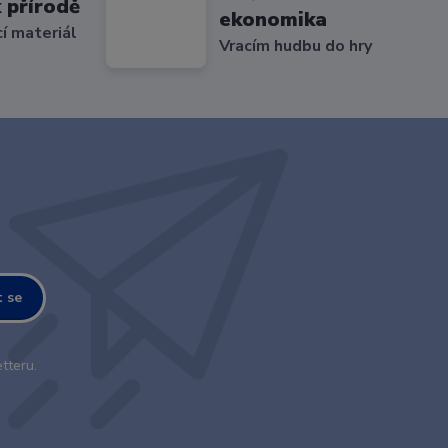
 přírodě
ekonomika
cí materiál
Vracím hudbu do hry
t se
tteru.