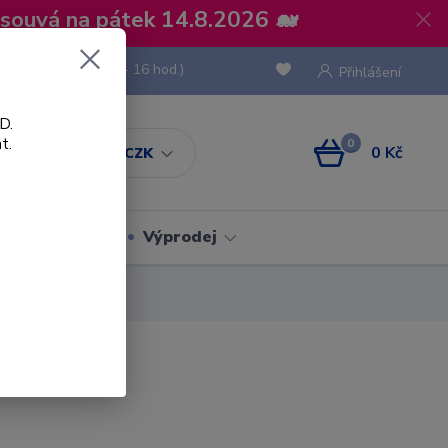
osouvá na pátek 14.8.2026 🐋
 736 293
(Po-Pá, 8 - 16 hod.)
Přihlášení
D.
t.
0
0 Kč
CZK
Obaly
Výprodej
nyl