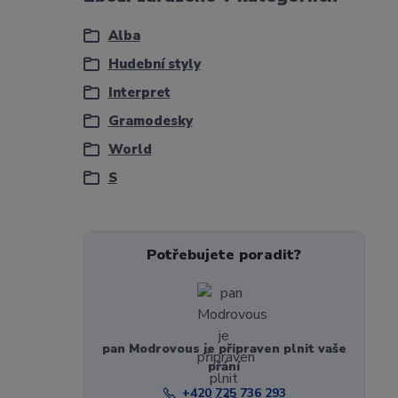
Alba
Hudební styly
Interpret
Gramodesky
World
S
Potřebujete poradit?
pan Modrovous je připraven plnit vaše
přání
+420 725 736 293