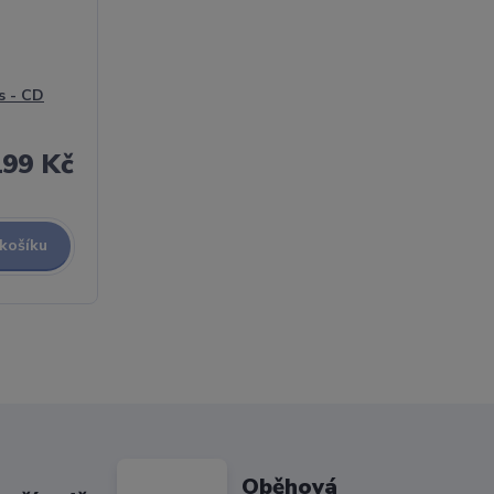
s - CD
199 Kč
 košíku
Oběhová