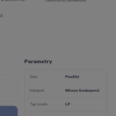
ch
Parametry
Stav
Použitý
Interpret
Milena Soukupová
Typ nosiče
LP