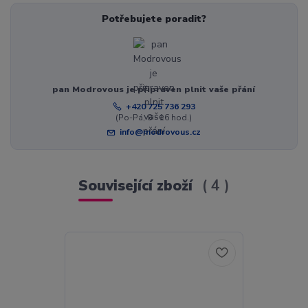
Potřebujete poradit?
pan Modrovous je připraven plnit vaše přání
+420 725 736 293
(Po-Pá, 8 - 16 hod.)
info@modrovous.cz
Související zboží
4