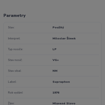
Parametry
Stav
Použitý
Interpret
Miloslav Šimek
Typ nosiče
LP
Stav nosič
VG+
Stav obal
NM
Label
Supraphon
Rok vydání
1976
Žánr
Mluvené Slovo