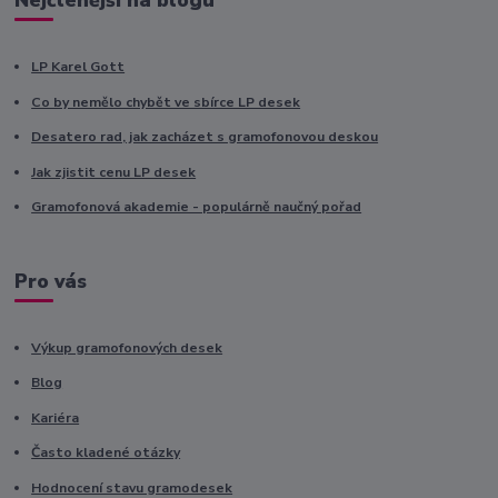
LP Karel Gott
Co by nemělo chybět ve sbírce LP desek
Desatero rad, jak zacházet s gramofonovou deskou
Jak zjistit cenu LP desek
Gramofonová akademie - populárně naučný pořad
Pro vás
Výkup gramofonových desek
Blog
Kariéra
Často kladené otázky
Hodnocení stavu gramodesek