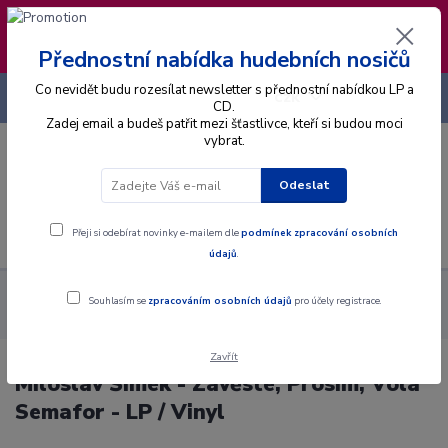
❣️ Od 4.8. do 13.8. čerpám dovolenou. Datum
expedice objednávek se posouvá na pátek
14.8.2026 🐋
Přednostní nabídka hudebních nosičů
Co nevidět budu rozesílat newsletter s přednostní nabídkou LP a
+420 725 736 293
CZK
(Po-Pá, 8 - 16 hod.)
CD.
Zadej email a budeš patřit mezi šťastlivce, kteří si budou moci
vybrat.
0
0 Kč
Odeslat
Menu
Přeji si odebírat novinky e-mailem dle
podmínek zpracování osobních
údajů
.
Alba
Gramodesky
Miloslav Šimek - Zavěste, Prosím, Volá
Souhlasím se
zpracováním osobních údajů
pro účely registrace.
Semafor - LP / Vinyl
Zavřít
Miloslav Šimek - Zavěste, Prosím, Volá
Semafor - LP / Vinyl