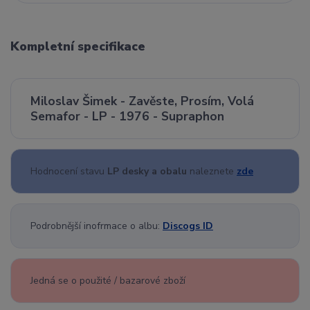
Kompletní specifikace
Miloslav Šimek - Zavěste, Prosím, Volá
Semafor - LP - 1976 - Supraphon
Hodnocení stavu
LP desky a obalu
naleznete
zde
Podrobnější inofrmace o albu:
Discogs ID
Jedná se o použité / bazarové zboží