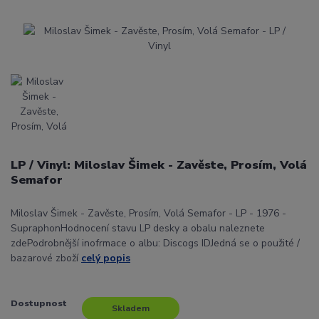
LP / Vinyl: Miloslav Šimek - Zavěste, Prosím, Volá
Semafor
Miloslav Šimek - Zavěste, Prosím, Volá Semafor - LP - 1976 -
SupraphonHodnocení stavu LP desky a obalu naleznete
zdePodrobnější inofrmace o albu: Discogs IDJedná se o použité /
bazarové zboží
celý popis
Dostupnost
Skladem