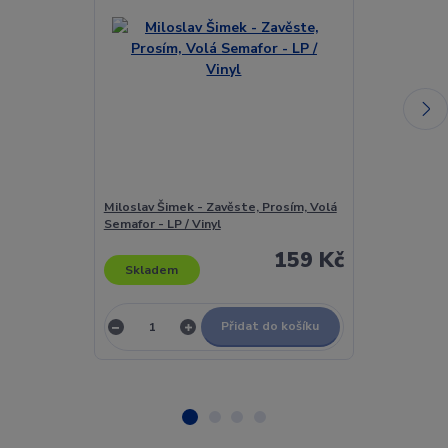
Miloslav Šimek - Zavěste, Prosím, Volá
Miloslav Šime
Semafor - LP / Vinyl
Semafor - LP /
159 Kč
Skladem
Skladem
Přidat do košíku