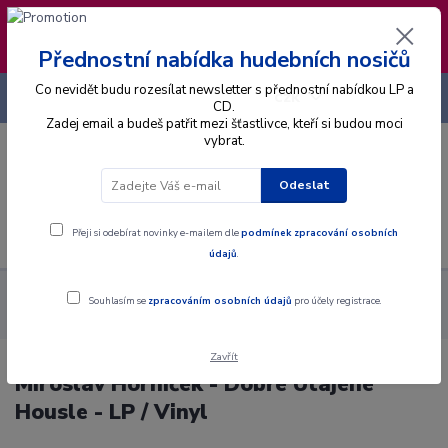
❣️ Od 4.8. do 13.8. čerpám dovolenou. Datum
expedice objednávek se posouvá na pátek
14.8.2026 🐋
Přednostní nabídka hudebních nosičů
Co nevidět budu rozesílat newsletter s přednostní nabídkou LP a
+420 725 736 293
CZK
(Po-Pá, 8 - 16 hod.)
CD.
Zadej email a budeš patřit mezi šťastlivce, kteří si budou moci
vybrat.
0
0 Kč
Odeslat
Menu
Přeji si odebírat novinky e-mailem dle
podmínek zpracování osobních
údajů
.
Alba
Gramodesky
Miroslav Horníček - Dobře Utajené
Souhlasím se
zpracováním osobních údajů
pro účely registrace.
Housle - LP / Vinyl
Zavřít
Miroslav Horníček - Dobře Utajené
Housle - LP / Vinyl