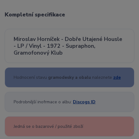
Kompletní specifikace
Miroslav Horníček - Dobře Utajené Housle
- LP / Vinyl - 1972 - Supraphon,
Gramofonový Klub
Hodnocení stavu
gramodesky a obalu
naleznete
zde
Podrobnější inofrmace o albu:
Discogs ID
Jedná se o bazarové / použité zboží