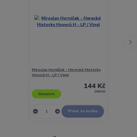
Miroslav Horníček - Herecké Historky
Miroslav Horní
Hovorů H - LP / Vinyl
Vinyl
144 Kč
206 Kč
Skladem
Skladem
Přidat do košíku