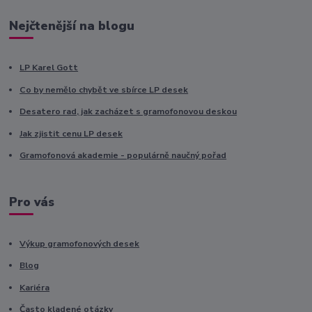
Nejčtenější na blogu
LP Karel Gott
Co by nemělo chybět ve sbírce LP desek
Desatero rad, jak zacházet s gramofonovou deskou
Jak zjistit cenu LP desek
Gramofonová akademie - populárně naučný pořad
Pro vás
Výkup gramofonových desek
Blog
Kariéra
Často kladené otázky