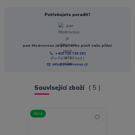
Potřebujete poradit?
pan Modrovous je připraven plnit vaše přání
+420 725 736 293
(Po-Pá, 8 - 16 hod.)
info@modrovous.cz
Související zboží
5
Akce