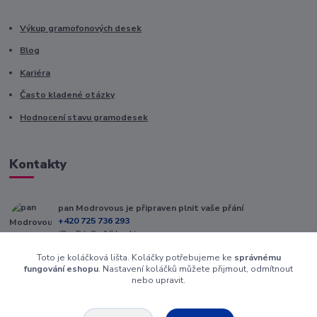
Výkup gramofonových desek
Blog
Kariéra
Často kladené otázky
Hodnocení stavu gramodesek
Kontakty
pan Modrovous je připraven plnit vaše přání
+420 725 736 293
(Po-Pá, 8 - 16 hod.)
Toto je koláčková lišta. Koláčky potřebujeme ke
správnému
info@modrovous.cz
fungování eshopu
. Nastavení koláčků můžete přijmout, odmítnout
nebo upravit.