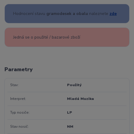
Hodnocení stavu
gramodesek a obalu
naleznete
zde
Jedná se o použité / bazarové zboží
Parametry
Stav
Použitý
Interpret
Mladá Muzika
Typ nosiče
LP
Stav nosič
NM