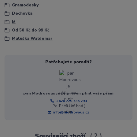
Gramodesky
Dechovka
M
Od 50 Kč do 99 Kč
Matuška Waldemar
Potřebujete poradit?
pan Modrovous je připraven plnit vaše přání
+420 725 736 293
(Po-Pá, 8 - 16 hod.)
info@modrovous.cz
Související zboží
2