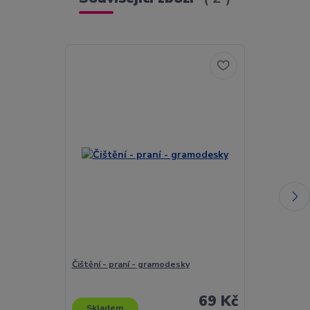
Čištění - praní - gramodesky
Mocedades - E
LP / Vinyl
69 Kč
Skladem
Skladem