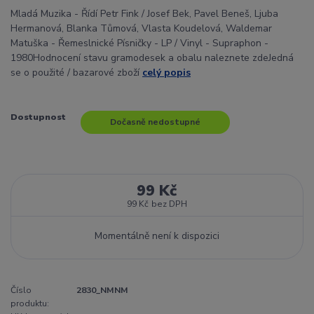
Mladá Muzika - Řídí Petr Fink / Josef Bek, Pavel Beneš, Ljuba
Hermanová, Blanka Tůmová, Vlasta Koudelová, Waldemar
Matuška - Řemeslnické Písničky - LP / Vinyl - Supraphon -
1980Hodnocení stavu gramodesek a obalu naleznete zdeJedná
se o použité / bazarové zboží
celý popis
Dostupnost
Dočasně nedostupné
99 Kč
99 Kč
bez DPH
Momentálně není k dispozici
Číslo
2830_NMNM
produktu: