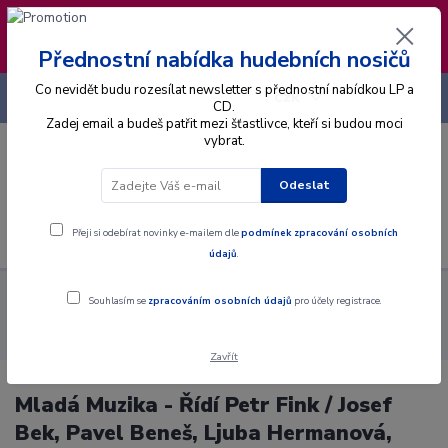
❣️ Od 4.8. do 13.8. čerpám dovolenou. Datum
expedice objednávek se posouvá na pátek
14.8.2026 🐋
Přednostní nabídka hudebních nosičů
Co nevidět budu rozesílat newsletter s přednostní nabídkou LP a
+420 725 736 293
CZK
(Po-Pá, 8 - 16 hod.)
CD.
Zadej email a budeš patřit mezi šťastlivce, kteří si budou moci
vybrat.
0
0 Kč
Odeslat
Menu
Přeji si odebírat novinky e-mailem dle
podmínek zpracování osobních
údajů
.
Alba
Gramodesky
Mladá Muzika - Řídí Petr Fink / Josef Bek,
Souhlasím se
zpracováním osobních údajů
pro účely registrace.
Pavel Beneš, Ljuba Hermanová, Blanka Tůmová, Vlasta Koudelová,
Waldemar Matuška - Řemeslnické Písničky - LP / Vinyl
Zavřít
Mladá Muzika - Řídí Petr Fink / Josef
Bek, Pavel Beneš, Ljuba Hermanová,