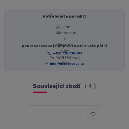
Potřebujete poradit?
pan Modrovous je připraven plnit vaše přání
+420 725 736 293
(Po-Pá, 8 - 16 hod.)
info@modrovous.cz
Související zboží
4