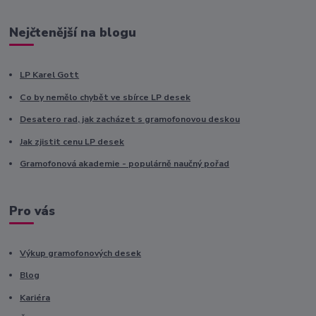
Nejčtenější na blogu
LP Karel Gott
Co by nemělo chybět ve sbírce LP desek
Desatero rad, jak zacházet s gramofonovou deskou
Jak zjistit cenu LP desek
Gramofonová akademie - populárně naučný pořad
Pro vás
Výkup gramofonových desek
Blog
Kariéra