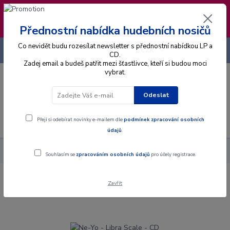
❣️ Od 4.8. do 13.8. čerpám dovolenou. Datum
expedice objednávek se posouvá na pátek
14.8.2026 🐋
Přednostní nabídka hudebních nosičů
Co nevidět budu rozesílat newsletter s přednostní nabídkou LP a
+420 725 736 293
CZK
(Po-Pá, 8 - 16 hod.)
CD.
Zadej email a budeš patřit mezi šťastlivce, kteří si budou moci
vybrat.
0
0 Kč
Odeslat
Menu
Přeji si odebírat novinky e-mailem dle
podmínek zpracování osobních
údajů
.
Alba
CD
Ne-Yo - Libra Scale - CD
Souhlasím se
zpracováním osobních údajů
pro účely registrace.
Zavřít
Ne-Yo - Libra Scale - CD