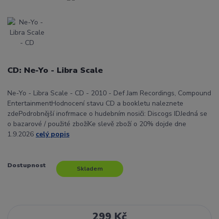
CD: Ne-Yo - Libra Scale
Ne-Yo - Libra Scale - CD - 2010 - Def Jam Recordings, Compound
EntertainmentHodnocení stavu CD a bookletu naleznete
zdePodrobnější inofrmace o hudebním nosiči: Discogs IDJedná se
o bazarové / použité zbožíKe slevě zboží o 20% dojde dne
1.9.2026
celý popis
Dostupnost
Skladem
299 Kč