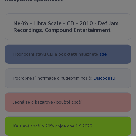
Ne-Yo - Libra Scale - CD - 2010 - Def Jam
Recordings, Compound Entertainment
Hodnocení stavu
CD a bookletu
naleznete
zde
Podrobnější inofrmace o hudebním nosiči:
Discogs ID
Jedná se o bazarové / použité zboží
Ke slevě zboží o 20% dojde dne 1.9.2026