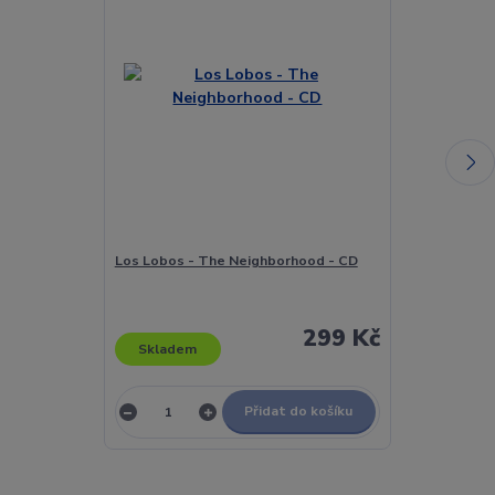
Los Lobos - The Neighborhood - CD
Los Lobos - L
CD
299 Kč
Skladem
Skladem
Přidat do košíku