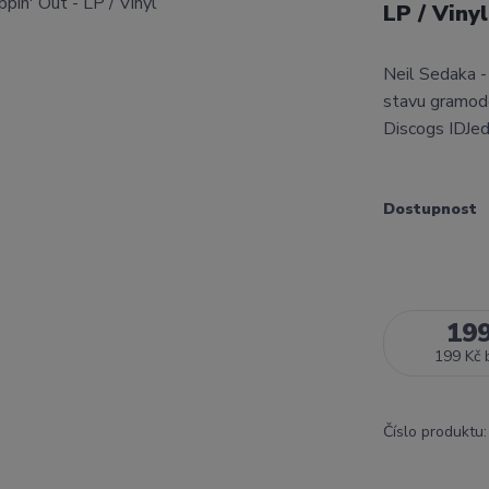
LP / Viny
Neil Sedaka -
stavu gramode
Discogs IDJed
Dostupnost
19
199 Kč
Číslo produktu: