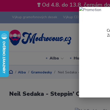
❣️ Od 4.8. do 13.8. čerpám 
Výkup gramofonových desek
Výkup CD
Výkup hi-fi tech
C
Z
Alba
Hudební styly
Alba
Gramodesky
Neil Sedaka - Steppin' Out - LP /
Neil Sedaka - Steppin' Out - LP / V