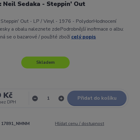
l: Neil Sedaka - Steppin' Out
 Steppin' Out - LP / Vinyl - 1976 - PolydorHodnocení
sky a obalu naleznete zdePodrobnější inofrmace o albu:
ná se o bazarové / použité zboží
celý popis
Skladem
9 Kč
Přidat do košíku
bez DPH
17891_NMNM
Hlídat cenu / dostupnost