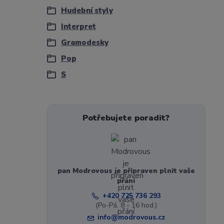
Hudební styly
Interpret
Gramodesky
Pop
S
Potřebujete poradit?
pan Modrovous je připraven plnit vaše
přání
+420 725 736 293
(Po-Pá, 8 - 16 hod.)
info@modrovous.cz