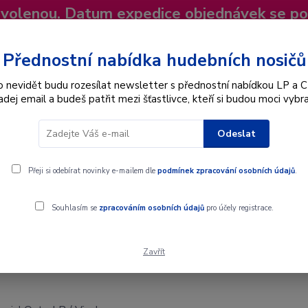
dovolenou. Datum expedice objednávek se p
niky
Nevíte si rady? Zavolejte.
+420 725
Více
Přednostní nabídka hudebních nosičů
o nevidět budu rozesílat newsletter s přednostní nabídkou LP a C
adej email a budeš patřit mezi šťastlivce, kteří si budou moci vybra
Hledat
Odeslat
Interpret
Karel Gott
Dárkové poukazy
Přeji si odebírat novinky e-mailem dle
podmínek zpracování osobních údajů
.
 Vinyl
Souhlasím se
zpracováním osobních údajů
pro účely registrace.
Zavřít
inyl