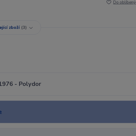
Do oblíbený
jící zboží
3
 1976 - Polydor
e