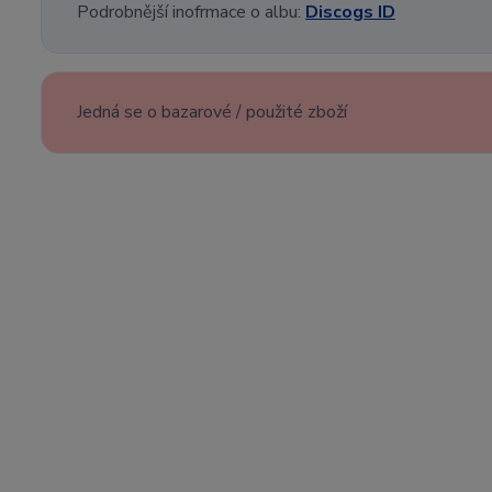
Podrobnější inofrmace o albu:
Discogs ID
Jedná se o bazarové / použité zboží