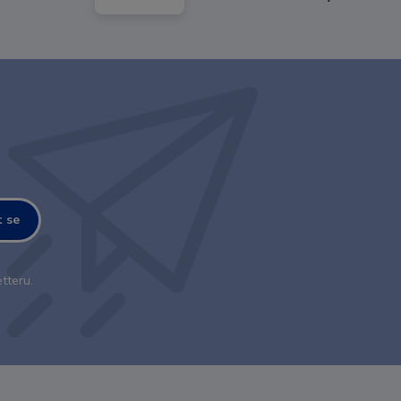
t se
tteru.