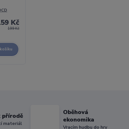
HDCD
159 Kč
199 Kč
 košíku
Oběhová
 přírodě
ekonomika
cí materiál
Vracím hudbu do hry