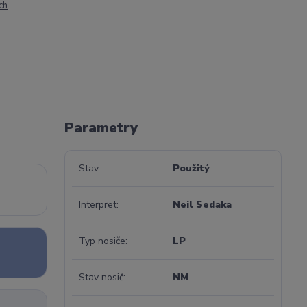
ch
Parametry
Stav
Použitý
Interpret
Neil Sedaka
Typ nosiče
LP
Stav nosič
NM