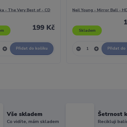
ka - The Very Best of - CD
Neil Young - Mirror Ball - 
199 Kč
em
Skladem
Přidat do košíku
Přidat do
Vše skladem
Šetrnost k
Co vidíte, mám skladem
Recikluji balí