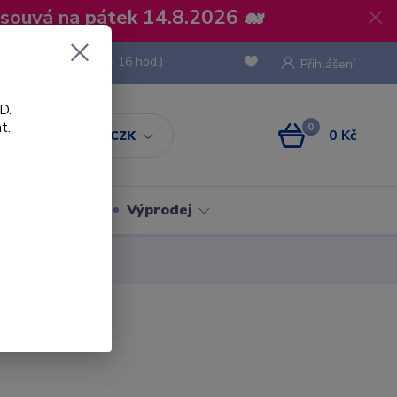
osouvá na pátek 14.8.2026 🐋
 736 293
(Po-Pá, 8 - 16 hod.)
Přihlášení
D.
t.
0
0 Kč
CZK
Obaly
Výprodej