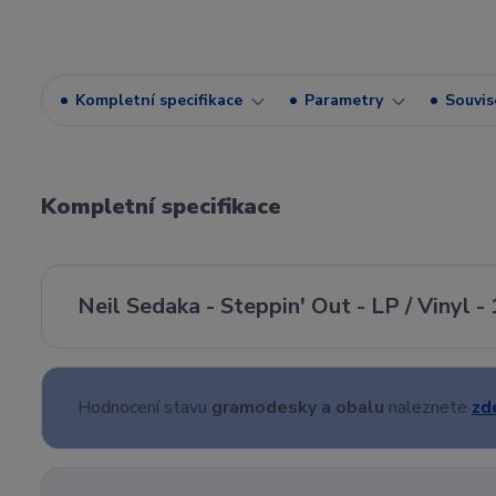
Kompletní specifikace
Parametry
Souvise
Kompletní specifikace
Neil Sedaka - Steppin' Out - LP / Vinyl -
Hodnocení stavu
gramodesky a obalu
naleznete
zd