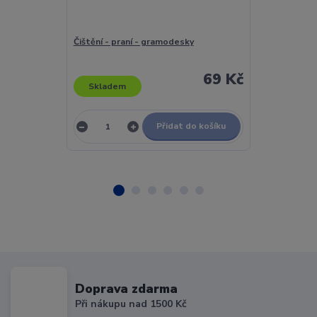
Čištění - praní - gramodesky
Neoton Famíli
Vinyl
69 Kč
Skladem
Skladem
Přidat do košíku
Doprava zdarma
Při nákupu nad 1500 Kč