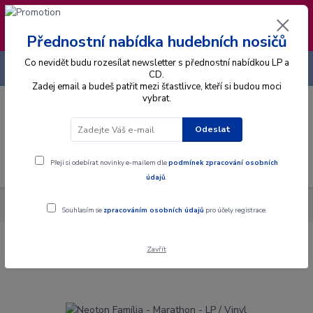
❣️ Od 4.8. do 13.8. čerpám dovolenou. Datum
expedice objednávek se posouvá na pátek
14.8.2026 🐋
Přednostní nabídka hudebních nosičů
Co nevidět budu rozesílat newsletter s přednostní nabídkou LP a
+420 725 736 293
CZK
(Po-Pá, 8 - 16 hod.)
CD.
Zadej email a budeš patřit mezi šťastlivce, kteří si budou moci
vybrat.
0
0 Kč
Odeslat
Menu
Přeji si odebírat novinky e-mailem dle
podmínek zpracování osobních
údajů
.
Alba
Gramodesky
Neoton Família - Marathon - LP / Vinyl
Souhlasím se
zpracováním osobních údajů
pro účely registrace.
Zavřít
Neoton Família - Marathon - LP / Vinyl