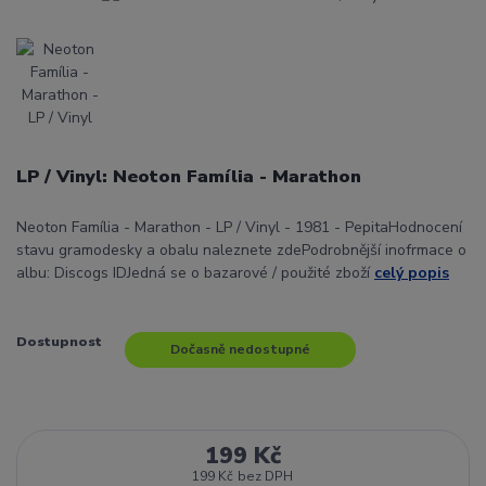
LP / Vinyl: Neoton Família - Marathon
Neoton Família - Marathon - LP / Vinyl - 1981 - PepitaHodnocení
stavu gramodesky a obalu naleznete zdePodrobnější inofrmace o
albu: Discogs IDJedná se o bazarové / použité zboží
celý popis
Dostupnost
Dočasně nedostupné
199 Kč
199 Kč
bez DPH