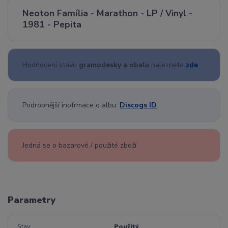
Neoton Família - Marathon - LP / Vinyl -
1981 - Pepita
Hodnocení stavu
gramodesky a obalu
naleznete
zde
Podrobnější inofrmace o albu:
Discogs ID
Jedná se o bazarové / použité zboží
Parametry
Stav
Použitý