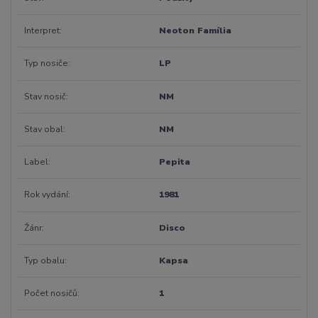
Interpret
Neoton Família
Typ nosiče
LP
Stav nosič
NM
Stav obal
NM
Label
Pepita
Rok vydání
1981
Žánr
Disco
Typ obalu
Kapsa
Počet nosičů
1