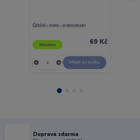
Čištění - praní - gramodesky
No Artist - Pě
69 Kč
Dočasně
Skladem
nedostupn
Přidat do košíku
Doprava zdarma