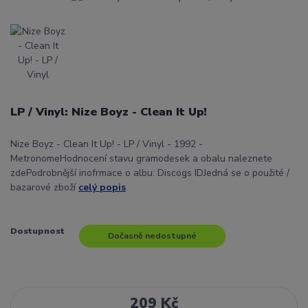
LP / Vinyl: Nize Boyz - Clean It Up!
Nize Boyz - Clean It Up! - LP / Vinyl - 1992 -
MetronomeHodnocení stavu gramodesek a obalu naleznete
zdePodrobnější inofrmace o albu: Discogs IDJedná se o použité /
bazarové zboží
celý popis
Dostupnost
Dočasně nedostupné
209 Kč