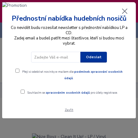
❣️ Od 4.8. do 13.8. čerpám dovolenou. Datum
expedice objednávek se posouvá na pátek
14.8.2026 🐋
Přednostní nabídka hudebních nosičů
Co nevidět budu rozesílat newsletter s přednostní nabídkou LP a
+420 725 736 293
CZK
(Po-Pá, 8 - 16 hod.)
CD.
Zadej email a budeš patřit mezi šťastlivce, kteří si budou moci
vybrat.
0
0 Kč
Odeslat
Menu
Přeji si odebírat novinky e-mailem dle
podmínek zpracování osobních
údajů
.
Alba
Gramodesky
Nize Boyz - Clean It Up! - LP / Vinyl
Souhlasím se
zpracováním osobních údajů
pro účely registrace.
Zavřít
Nize Boyz - Clean It Up! - LP / Vinyl