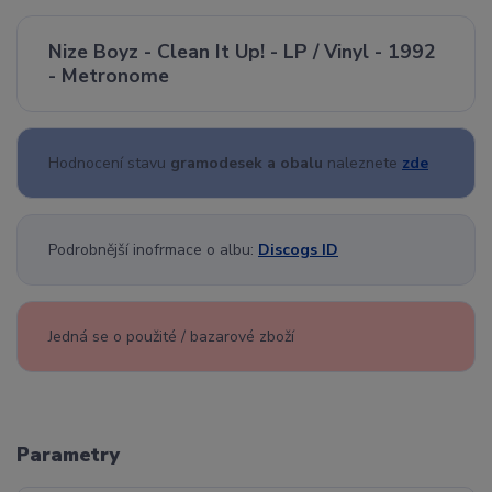
Nize Boyz - Clean It Up! - LP / Vinyl - 1992
- Metronome
Hodnocení stavu
gramodesek a obalu
naleznete
zde
Podrobnější inofrmace o albu:
Discogs ID
Jedná se o použité / bazarové zboží
Parametry