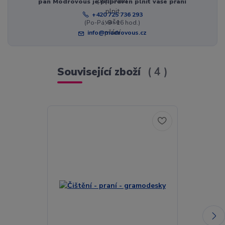
pan Modrovous je připraven plnit vaše přání
+420 725 736 293
(Po-Pá, 8 - 16 hod.)
info@modrovous.cz
Související zboží
4
Akce