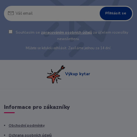
Přihlásit se
Souhlasím se
zpracováním osobních údajů
za účelem rozesílky
newsletteru.
Můžete se kdykoli odhlásit. Zasíláme jednou za 14 dní.
Výkup kytar
Informace pro zákazníky
Obchodní podmínky
Ochrana osobních údajů