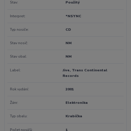
Stav
Použitý
Interpret
*NSYNC
Typ nosiče
CD
Stav nosič
NM
Stav obal
NM
Label
Jive, Trans Continental
Records
Rok vydání
2001
Žánr
Elektronika
Typ obalu
Krabička
Počet nosičů
1