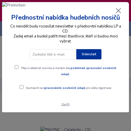
❣️ Od 4.8. do 13.8. čerpám dovolenou. Datum
expedice objednávek se posouvá na pátek
14.8.2026 🐋
Přednostní nabídka hudebních nosičů
Co nevidět budu rozesílat newsletter s přednostní nabídkou LP a
+420 725 736 293
CZK
(Po-Pá, 8 - 16 hod.)
CD.
Zadej email a budeš patřit mezi šťastlivce, kteří si budou moci
vybrat.
0
0 Kč
Odeslat
Menu
Přeji si odebírat novinky e-mailem dle
podmínek zpracování osobních
údajů
.
Alba
CD
*NSYNC - Celebrity - CD
Souhlasím se
zpracováním osobních údajů
pro účely registrace.
Zavřít
*NSYNC - Celebrity - CD