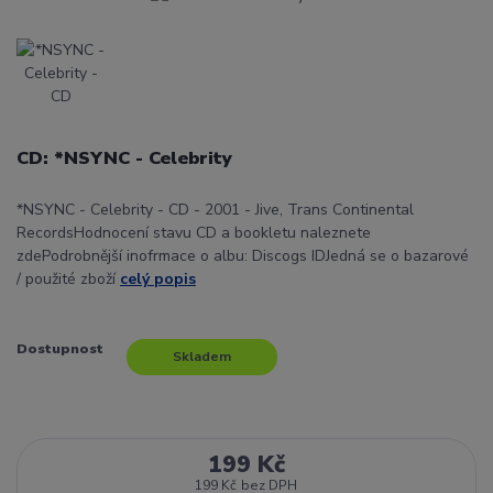
CD: *NSYNC - Celebrity
*NSYNC - Celebrity - CD - 2001 - Jive, Trans Continental
RecordsHodnocení stavu CD a bookletu naleznete
zdePodrobnější inofrmace o albu: Discogs IDJedná se o bazarové
/ použité zboží
celý popis
Dostupnost
Skladem
199 Kč
199 Kč
bez DPH