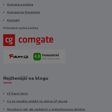
Doprava a platba
Doprava na Slovensko
Kontakt
Pohodlná rychlá platba
Nejčtenější na blogu
LP Karel Gott
Co by nemělo chybět ve sbírce LP desek
Desatero rad, jak zacházet s gramofonovou deskou