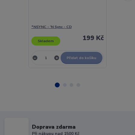
*NSYNC - 'N Sync - CD
*NSYNC - 'N S
199 Kč
Skladem
Skladem
Přidat do košíku
Doprava zdarma
Při nákupu nad 1500 Kč