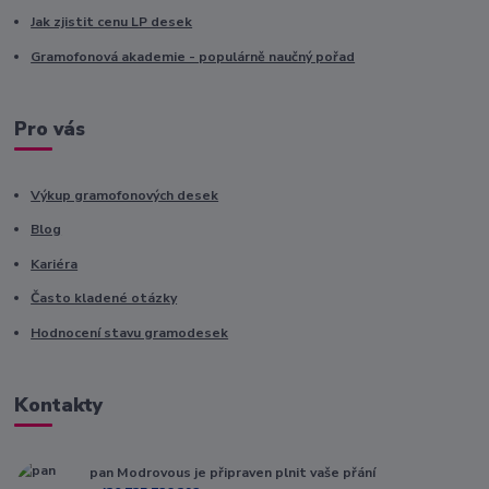
Jak zjistit cenu LP desek
Gramofonová akademie - populárně naučný pořad
Pro vás
Výkup gramofonových desek
Blog
Kariéra
Často kladené otázky
Hodnocení stavu gramodesek
Kontakty
pan Modrovous je připraven plnit vaše přání