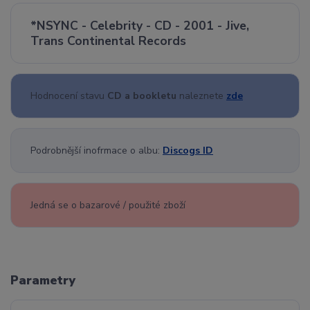
*NSYNC - Celebrity - CD - 2001 - Jive,
Trans Continental Records
Hodnocení stavu
CD a bookletu
naleznete
zde
Podrobnější inofrmace o albu:
Discogs ID
Jedná se o bazarové / použité zboží
Parametry