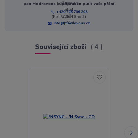
pan Modrovous je připraven plnit vaše přání
+420 725 736 293
(Po-Pá, 8 - 16 hod.)
info@modrovous.cz
Související zboží
4