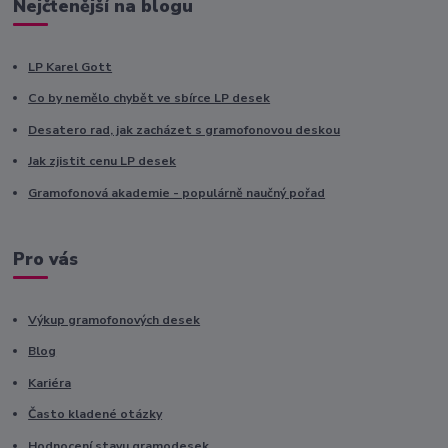
Nejčtenější na blogu
LP Karel Gott
Co by nemělo chybět ve sbírce LP desek
Desatero rad, jak zacházet s gramofonovou deskou
Jak zjistit cenu LP desek
Gramofonová akademie - populárně naučný pořad
Pro vás
Výkup gramofonových desek
Blog
Kariéra
Často kladené otázky
Hodnocení stavu gramodesek