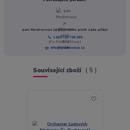
pan Modrovous je připraven plnit vaše přání
+420 725 736 293
(Po-Pá, 8 - 16 hod.)
info@modrovous.cz
Související zboží
5