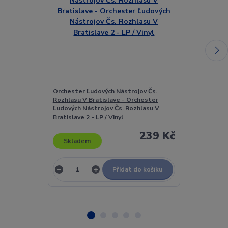
Orchester Ľudových Nástrojov Čs.
Orchester Udo
Rozhlasu V Bratislave - Orchester
Hitparade ? 18
Ľudových Nástrojov Čs. Rozhlasu V
Bratislave 2 - LP / Vinyl
239 Kč
Skladem
Skladem
Přidat do košíku