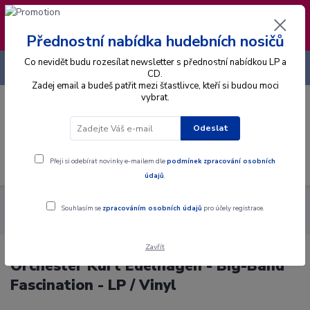
❣️ Od 4.8. do 13.8. čerpám dovolenou. Datum
expedice objednávek se posouvá na pátek
14.8.2026 🐋
Přednostní nabídka hudebních nosičů
Co nevidět budu rozesílat newsletter s přednostní nabídkou LP a
+420 725 736 293
CZK
(Po-Pá, 8 - 16 hod.)
CD.
Zadej email a budeš patřit mezi šťastlivce, kteří si budou moci
vybrat.
0
0 Kč
Odeslat
Menu
Přeji si odebírat novinky e-mailem dle
podmínek zpracování osobních
údajů
.
Alba
Gramodesky
Orchester Kurt Edelhagen - Big-Band
Souhlasím se
zpracováním osobních údajů
pro účely registrace.
Fascination - LP / Vinyl
Zavřít
Orchester Kurt Edelhagen - Big-Band
Fascination - LP / Vinyl