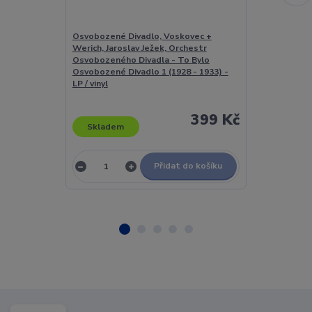
Osvobozené Divadlo, Voskovec +
Osvobozené D
Werich, Jaroslav Ježek, Orchestr
Werich, Jaros
Osvobozeného Divadla - To Bylo
Osvobozeného
Osvobozené Divadlo 1 (1928 - 1933) -
Osvobozené Di
LP / vinyl
LP
399 Kč
Skladem
Skladem
Přidat do košíku