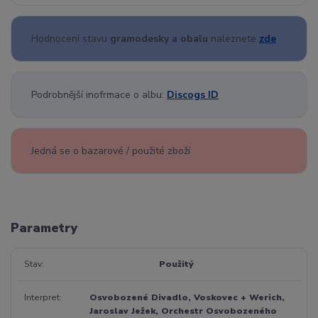
Hodnocení stavu
gramodesky a obalu
naleznete
zde
Podrobnější inofrmace o albu:
Discogs ID
Jedná se o bazarové / použité zboží
Parametry
Stav
Použitý
Interpret
Osvobozené Divadlo, Voskovec + Werich,
Jaroslav Ježek, Orchestr Osvobozeného