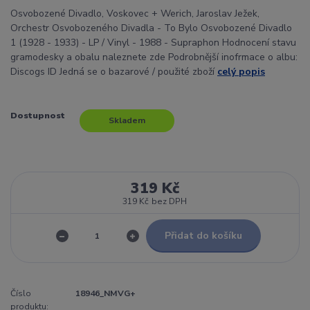
Osvobozené Divadlo, Voskovec + Werich, Jaroslav Ježek,
Orchestr Osvobozeného Divadla - To Bylo Osvobozené Divadlo
1 (1928 - 1933) - LP / Vinyl - 1988 - Supraphon Hodnocení stavu
gramodesky a obalu naleznete zde Podrobnější inofrmace o albu:
Discogs ID Jedná se o bazarové / použité zboží
celý popis
Dostupnost
Skladem
319 Kč
319 Kč
bez DPH
Přidat do košíku
Číslo
18946_NMVG+
produktu: