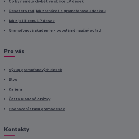
Co by nemělo chybět ve sbírce LP desek
Desatero rad, jak zacházet s gramofonovou deskou
Jak zjistit cenu LP desek
Gramofonová akademie - populárně naučný pořad
Pro vás
Výkup gramofonových desek
Blog
Kariéra
Často kladené otázky
Hodnocení stavu gramodesek
Kontakty