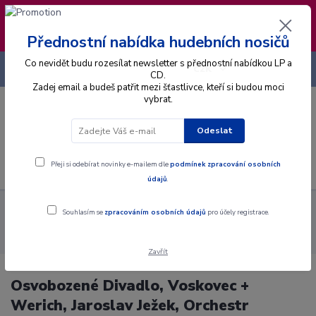
❣️ Od 4.8. do 13.8. čerpám dovolenou. Datum
expedice objednávek se posouvá na pátek
14.8.2026 🐋
Přednostní nabídka hudebních nosičů
Co nevidět budu rozesílat newsletter s přednostní nabídkou LP a
+420 725 736 293
CZK
(Po-Pá, 8 - 16 hod.)
CD.
Zadej email a budeš patřit mezi šťastlivce, kteří si budou moci
vybrat.
0
0 Kč
Odeslat
Menu
Přeji si odebírat novinky e-mailem dle
podmínek zpracování osobních
údajů
.
Alba
Gramodesky
Osvobozené Divadlo, Voskovec + Werich,
Souhlasím se
zpracováním osobních údajů
pro účely registrace.
Jaroslav Ježek, Orchestr Osvobozeného Divadla - To Bylo Osvobozené
Divadlo 1 (1928 - 1933) - LP / Vinyl
Zavřít
Osvobozené Divadlo, Voskovec +
Werich, Jaroslav Ježek, Orchestr