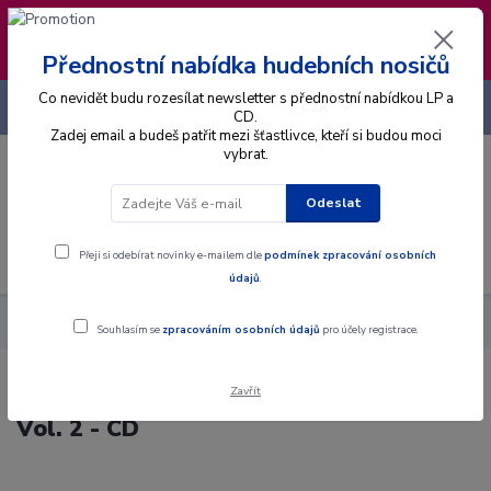
❣️ Od 4.8. do 13.8. čerpám dovolenou. Datum
expedice objednávek se posouvá na pátek
14.8.2026 🐋
Přednostní nabídka hudebních nosičů
Co nevidět budu rozesílat newsletter s přednostní nabídkou LP a
+420 725 736 293
CZK
(Po-Pá, 8 - 16 hod.)
CD.
Zadej email a budeš patřit mezi šťastlivce, kteří si budou moci
vybrat.
0
0 Kč
Odeslat
Menu
Přeji si odebírat novinky e-mailem dle
podmínek zpracování osobních
údajů
.
Alba
CD
Otis Redding - Original Album Series Vol. 2 - CD
Souhlasím se
zpracováním osobních údajů
pro účely registrace.
Zavřít
Otis Redding - Original Album Series
Vol. 2 - CD