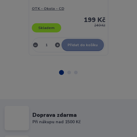
OTK - Okolo - CD
Otto Hejnic Tr
199 Kč
249 Kč
Skladem
Skladem
Přidat do košíku
Doprava zdarma
Při nákupu nad 1500 Kč