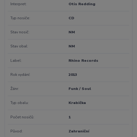
Interpret
Otis Redding
Typ nosiče
CD
Stav nosič
NM
Stav obal
NM
Label
Rhino Records
Rok vydání
2013
Žánr
Funk / Soul
Typ obalu
Krabička
Počet nosičů
1
Původ
Zahraniční