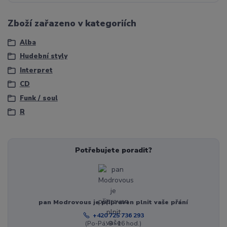
Zboží zařazeno v kategoriích
Alba
Hudební styly
Interpret
CD
Funk / soul
R
Potřebujete poradit?
pan Modrovous je připraven plnit vaše přání
+420 725 736 293
(Po-Pá, 8 - 16 hod.)