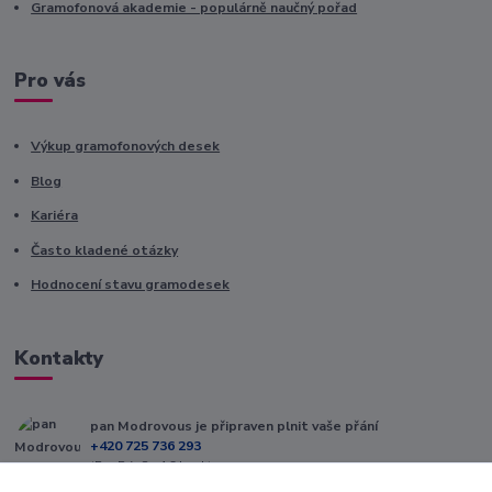
Gramofonová akademie - populárně naučný pořad
Pro vás
Výkup gramofonových desek
Blog
Kariéra
Často kladené otázky
Hodnocení stavu gramodesek
Kontakty
pan Modrovous je připraven plnit vaše přání
+420 725 736 293
(Po-Pá, 8 - 16 hod.)