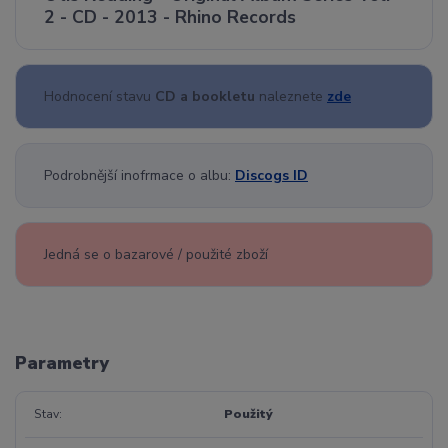
2 - CD - 2013 - Rhino Records
Hodnocení stavu
CD a bookletu
naleznete
zde
Podrobnější inofrmace o albu:
Discogs ID
Jedná se o bazarové / použité zboží
Parametry
Stav
Použitý