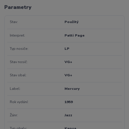
Parametry
Stav
Použitý
Interpret
Patti Page
Typ nosiče
LP
Stav nosič
VG+
Stav obal
VG+
Label
Mercury
Rok vydání
1959
Žánr
Jazz
Typ obalu
Kapsa