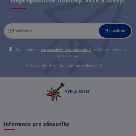
Nepropásněte novinky, akce a slevy!
Přihlásit se
Souhlasím se
zpracováním osobních údajů
za účelem rozesílky
newsletteru.
Můžete se kdykoli odhlásit. Zasíláme jednou za 14 dní.
Výkup kytar
Informace pro zákazníky