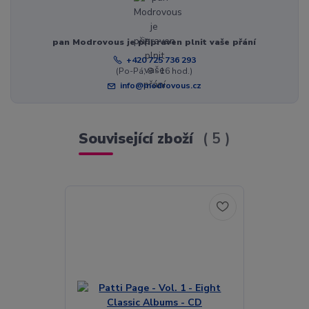
pan Modrovous je připraven plnit vaše přání
+420 725 736 293
(Po-Pá, 8 - 16 hod.)
info@modrovous.cz
Související zboží
5