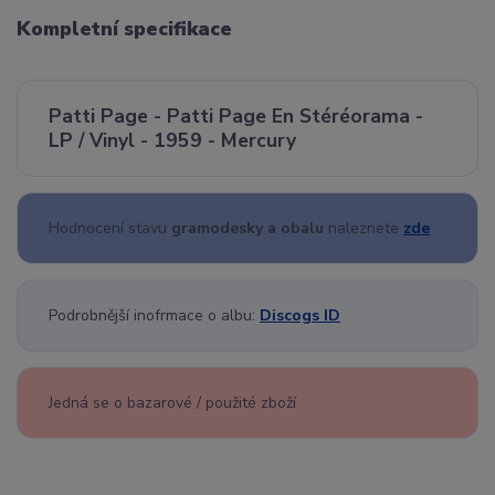
Kompletní specifikace
Patti Page - Patti Page En Stéréorama -
LP / Vinyl - 1959 - Mercury
Hodnocení stavu
gramodesky a obalu
naleznete
zde
Podrobnější inofrmace o albu:
Discogs ID
Jedná se o bazarové / použité zboží