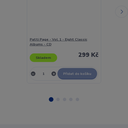
Patti Page - Vol. 1 - Eight Classic
Patti Page - V
Albums - CD
Albums - CD
299 Kč
Skladem
Skladem
Přidat do košíku