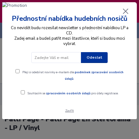
❣️ Od 4.8. do 13.8. čerpám dovolenou. Datum
expedice objednávek se posouvá na pátek
14.8.2026 🐋
Přednostní nabídka hudebních nosičů
Co nevidět budu rozesílat newsletter s přednostní nabídkou LP a
+420 725 736 293
CZK
(Po-Pá, 8 - 16 hod.)
CD.
Zadej email a budeš patřit mezi šťastlivce, kteří si budou moci
vybrat.
0
0 Kč
Odeslat
Menu
Přeji si odebírat novinky e-mailem dle
podmínek zpracování osobních
údajů
.
Alba
Gramodesky
Patti Page - Patti Page En Stéréorama -
Souhlasím se
zpracováním osobních údajů
pro účely registrace.
LP / Vinyl
Zavřít
Patti Page - Patti Page En Stéréorama
- LP / Vinyl