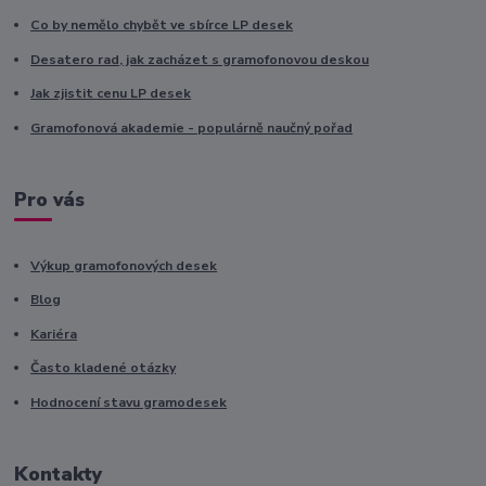
Co by nemělo chybět ve sbírce LP desek
Desatero rad, jak zacházet s gramofonovou deskou
Jak zjistit cenu LP desek
Gramofonová akademie - populárně naučný pořad
Pro vás
Výkup gramofonových desek
Blog
Kariéra
Často kladené otázky
Hodnocení stavu gramodesek
Kontakty