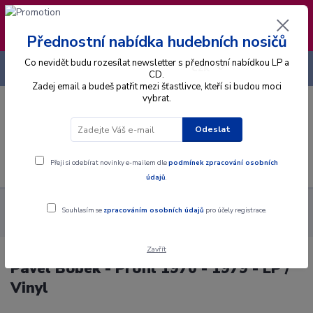
❣️ Od 4.8. do 13.8. čerpám dovolenou. Datum
expedice objednávek se posouvá na pátek
14.8.2026 🐋
Přednostní nabídka hudebních nosičů
Co nevidět budu rozesílat newsletter s přednostní nabídkou LP a
+420 725 736 293
CZK
(Po-Pá, 8 - 16 hod.)
CD.
Zadej email a budeš patřit mezi šťastlivce, kteří si budou moci
vybrat.
0
0 Kč
Odeslat
Menu
Přeji si odebírat novinky e-mailem dle
podmínek zpracování osobních
údajů
.
Alba
Gramodesky
Pavel Bobek - Profil 1970 - 1979 - LP /
Souhlasím se
zpracováním osobních údajů
pro účely registrace.
Vinyl
Zavřít
Pavel Bobek - Profil 1970 - 1979 - LP /
Vinyl