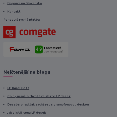
Doprava na Slovensko
Kontakt
Pohodlná rychlá platba
Nejčtenější na blogu
LP Karel Gott
Co by nemělo chybět ve sbírce LP desek
Desatero rad, jak zacházet s gramofonovou deskou
Jak zjistit cenu LP desek