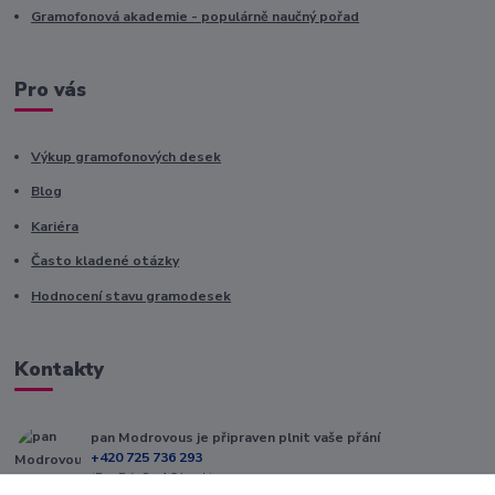
Gramofonová akademie - populárně naučný pořad
Pro vás
Výkup gramofonových desek
Blog
Kariéra
Často kladené otázky
Hodnocení stavu gramodesek
Kontakty
pan Modrovous je připraven plnit vaše přání
+420 725 736 293
(Po-Pá, 8 - 16 hod.)