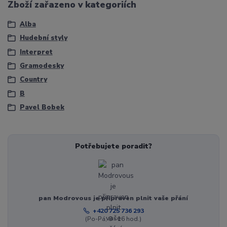
Zboží zařazeno v kategoriích
Alba
Hudební styly
Interpret
Gramodesky
Country
B
Pavel Bobek
Potřebujete poradit?
pan Modrovous je připraven plnit vaše přání
+420 725 736 293
(Po-Pá, 8 - 16 hod.)