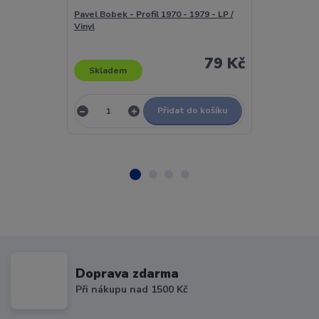
Pavel Bobek - Profil 1970 - 1979 - LP /
Pavel Bobek - 
Vinyl
Vinyl
79 Kč
Skladem
Skladem
Přidat do košíku
Doprava zdarma
Při nákupu nad 1500 Kč