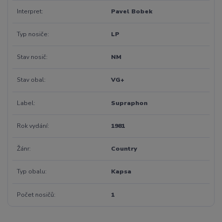
Interpret
Pavel Bobek
Typ nosiče
LP
Stav nosič
NM
Stav obal
VG+
Label
Supraphon
Rok vydání
1981
Žánr
Country
Typ obalu
Kapsa
Počet nosičů
1