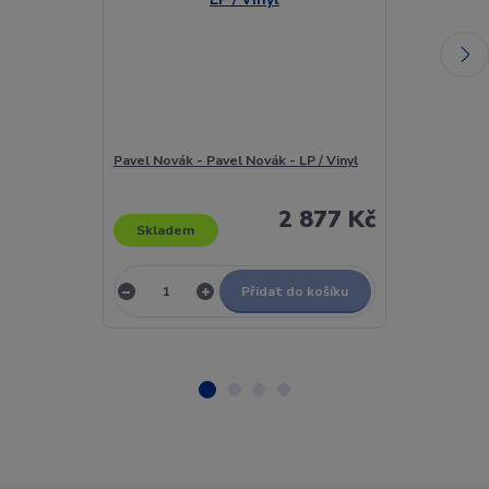
Pavel Novák - Pavel Novák - LP / Vinyl
Pavel Novák - 
2 877 Kč
Skladem
Skladem
Přidat do košíku