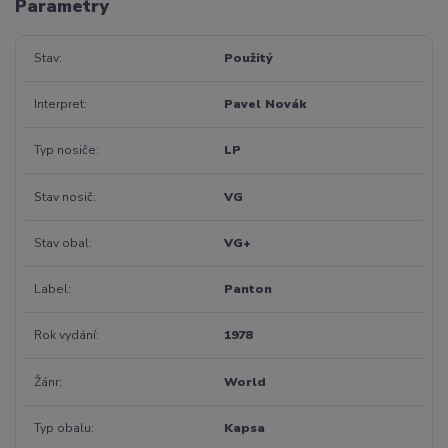
Parametry
Stav
Použitý
Interpret
Pavel Novák
Typ nosiče
LP
Stav nosič
VG
Stav obal
VG+
Label
Panton
Rok vydání
1978
Žánr
World
Typ obalu
Kapsa