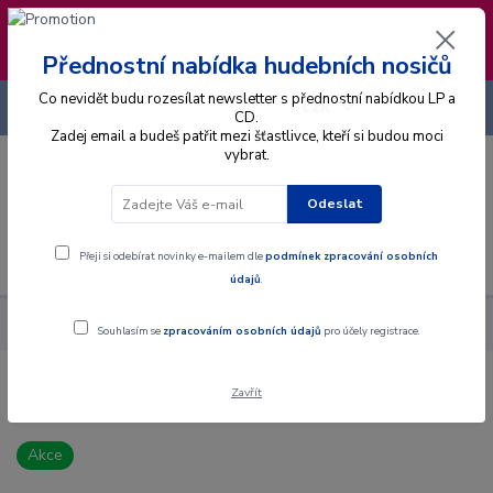
❣️ Od 4.8. do 13.8. čerpám dovolenou. Datum
expedice objednávek se posouvá na pátek
14.8.2026 🐋
Přednostní nabídka hudebních nosičů
Co nevidět budu rozesílat newsletter s přednostní nabídkou LP a
+420 725 736 293
CZK
(Po-Pá, 8 - 16 hod.)
CD.
Zadej email a budeš patřit mezi šťastlivce, kteří si budou moci
vybrat.
0
0 Kč
Odeslat
Menu
Přeji si odebírat novinky e-mailem dle
podmínek zpracování osobních
údajů
.
Alba
Gramodesky
Pavel Novák - Lísteček Z Javora - LP
Souhlasím se
zpracováním osobních údajů
pro účely registrace.
Zavřít
Pavel Novák - Lísteček Z Javora - LP
Akce