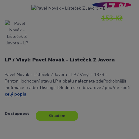
- 17 %
153 Kč
LP / Vinyl: Pavel Novák - Lísteček Z Javora
Pavel Novák - Lísteček Z Javora - LP / Vinyl - 1978 -
PantonHodnocení stavu LP a obalu naleznete zdePodrobnější
inofrmace o albu: Discogs IDJedná se o bazarové / použité zboží
celý popis
Dostupnost
Skladem