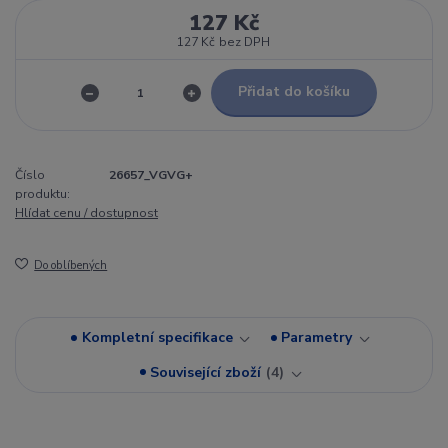
127 Kč
127 Kč
bez DPH
Přidat do košíku
Číslo
26657_VGVG+
produktu:
Hlídat cenu / dostupnost
Do oblíbených
Kompletní specifikace
Parametry
Související zboží
4