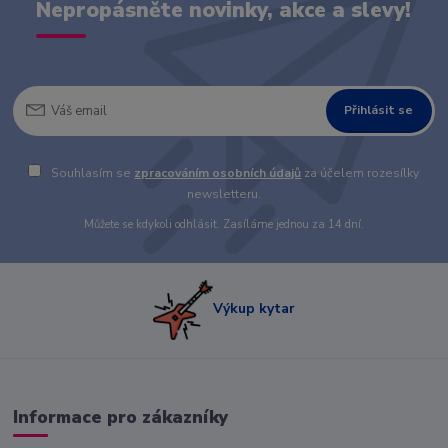
Nepropásněte novinky, akce a slevy!
Přihlásit se
Souhlasím se
zpracováním osobních údajů
za účelem rozesílky
newsletteru.
Můžete se kdykoli odhlásit. Zasíláme jednou za 14 dní.
Výkup kytar
Informace pro zákazníky