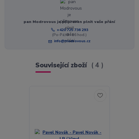
pan Modrovous je připraven plnit vaše přání
+420 725 736 293
(Po-Pá, 8 - 16 hod.)
info@modrovous.cz
Související zboží
4