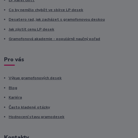
LP Karel Gott
Co by nemělo chybět ve sbírce LP desek
Desatero rad, jak zacházet s gramofonovou deskou
Jak zjistit cenu LP desek
Gramofonová akademie - populárně naučný pořad
Pro vás
Výkup gramofonových desek
Blog
Kariéra
Často kladené otázky
Hodnocení stavu gramodesek
Kontakty