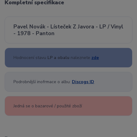
Kompletní specifikace
Pavel Novák - Lísteček Z Javora - LP / Vinyl
- 1978 - Panton
Hodnocení stavu
LP a obalu
naleznete
zde
Podrobnější inofrmace o albu:
Discogs ID
Jedná se o bazarové / použité zboží