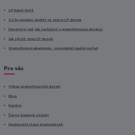
LP Karel Gott
Co by nemělo chybět ve sbírce LP desek
Desatero rad, jak zacházet s gramofonovou deskou
Jak zjistit cenu LP desek
Gramofonová akademie - populárně naučný pořad
Pro vás
Výkup gramofonových desek
Blog
Kariéra
Často kladené otázky
Hodnocení stavu gramodesek