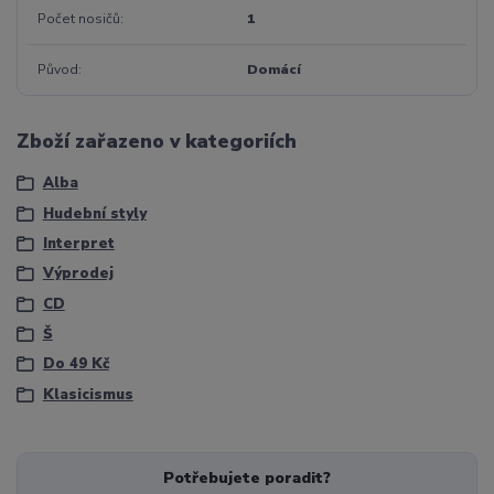
Počet nosičů
1
Původ
Domácí
Zboží zařazeno v kategoriích
Alba
Hudební styly
Interpret
Výprodej
CD
Š
Do 49 Kč
Klasicismus
Potřebujete poradit?