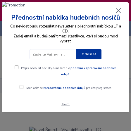
❣️ Od 4.8. do 13.8. čerpám dovolenou. Datum
expedice objednávek se posouvá na pátek
14.8.2026 🐋
Přednostní nabídka hudebních nosičů
Co nevidět budu rozesílat newsletter s přednostní nabídkou LP a
+420 725 736 293
CZK
(Po-Pá, 8 - 16 hod.)
CD.
Zadej email a budeš patřit mezi šťastlivce, kteří si budou moci
vybrat.
0
0 Kč
Odeslat
Menu
Přeji si odebírat novinky e-mailem dle
podmínek zpracování osobních
údajů
.
Alba
CD
Pavel Šporcl - Vivaldi/Piazzolla - CD
Souhlasím se
zpracováním osobních údajů
pro účely registrace.
Zavřít
Pavel Šporcl - Vivaldi/Piazzolla - CD