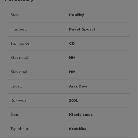
Stav
Použitý
Interpret
Pavel Šporcl
Typ nosiče
CD
Stav nosič
NM
Stav obal
NM
Label
ArcoDiva
Rok vydání
2001
Žánr
Klasicismus
Typ obalu
Krabička