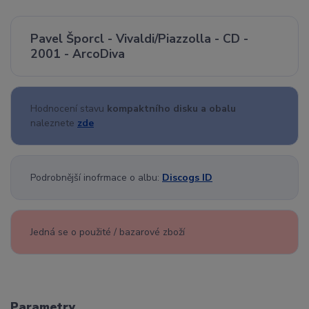
Pavel Šporcl - Vivaldi/Piazzolla - CD -
2001 - ArcoDiva
Hodnocení stavu
kompaktního disku a obalu
naleznete
zde
Podrobnější inofrmace o albu:
Discogs ID
Jedná se o použité / bazarové zboží
Parametry