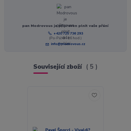
pan Modrovous je připraven plnit vaše přání
+420 725 736 293
(Po-Pá, 8 - 16 hod.)
info@modrovous.cz
Související zboží
5