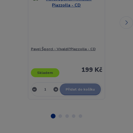
Pavel Šporcl - Vivaldi?Piazzolla - CD
Pavel Šporcl -
199 Kč
Skladem
Skladem
Přidat do košíku