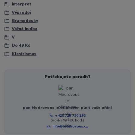
Interpret
Výprodej
Gramodesky
Vážná hudba
V
Do 49 Kč
Klasicismus
Potřebujete poradit?
pan Modrovous je připraven plnit vaše přání
+420 725 736 293
(Po-Pá, 8 - 16 hod.)
info@modrovous.cz