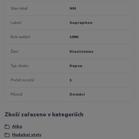
Stav obal
NM
Label
Supraphon
Rok vydání
1990
Žánr
Klasicismus
Typ obalu
Kapsa
Počet nosičů
1
Původ
Domácí
Zboží zařazeno v kategoriích
Alba
Hudební styly