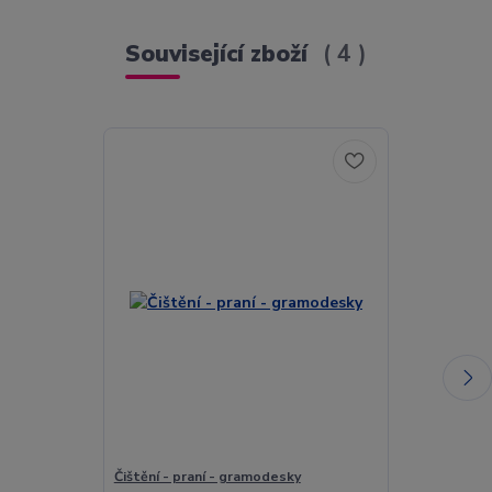
Související zboží
4
Čištění - praní - gramodesky
Pavla Břínková