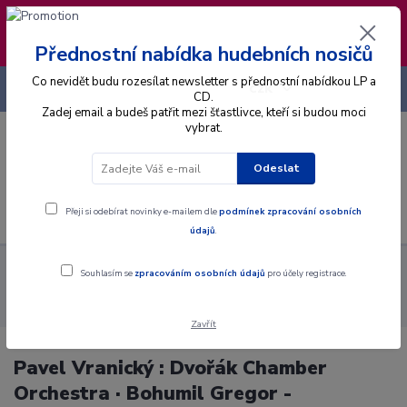
❣️ Od 4.8. do 13.8. čerpám dovolenou. Datum
expedice objednávek se posouvá na pátek
14.8.2026 🐋
Přednostní nabídka hudebních nosičů
Co nevidět budu rozesílat newsletter s přednostní nabídkou LP a
+420 725 736 293
CZK
(Po-Pá, 8 - 16 hod.)
CD.
Zadej email a budeš patřit mezi šťastlivce, kteří si budou moci
vybrat.
0
0 Kč
Odeslat
Menu
Přeji si odebírat novinky e-mailem dle
podmínek zpracování osobních
údajů
.
Alba
Gramodesky
Pavel Vranický : Dvořák Chamber
Souhlasím se
zpracováním osobních údajů
pro účely registrace.
Orchestra · Bohumil Gregor - Symphonies In D Major · In C Minor - LP /
Vinyl
Zavřít
Pavel Vranický : Dvořák Chamber
Orchestra · Bohumil Gregor -