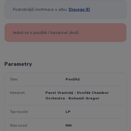
Podrobnější inofrmace o albu:
Discogs ID
Jedná se o použité / bazarové zboží
Parametry
Stav
Použitý
Interpret
Pavel Vranický : Dvořák Chamber
Orchestra · Bohumil Gregor
Typ nosiče
LP
Stav nosič
NM