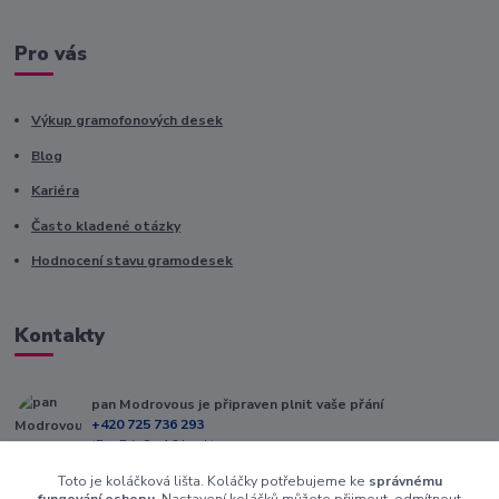
Pro vás
Výkup gramofonových desek
Blog
Kariéra
Často kladené otázky
Hodnocení stavu gramodesek
Kontakty
pan Modrovous je připraven plnit vaše přání
+420 725 736 293
(Po-Pá, 8 - 16 hod.)
Toto je koláčková lišta. Koláčky potřebujeme ke
správnému
info@modrovous.cz
fungování eshopu
. Nastavení koláčků můžete přijmout, odmítnout