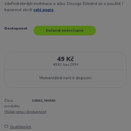
zdePodrobnější inofrmace o albu: Discogs IDJedná se o použité /
bazarové zboží
celý popis
Dostupnost
Dočasně nedostupné
49 Kč
49 Kč
bez DPH
Momentálně není k dispozici
Číslo
10693_NMNM
produktu:
Hlídat cenu / dostupnost
Do oblíbených