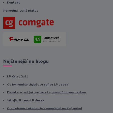
Kontakt
Pohodlná rychlá platba
Nejčtenější na blogu
LP Karel Gott
Co by nemělo chybět ve sbírce LP desek
Desatero rad, jak zacházet s gramofonovou deskou
Jak zjistit cenu LP desek
Gramofonová akademie - populárně naučný pořad