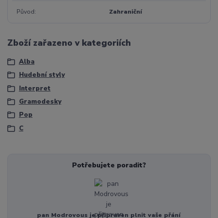
Původ
Zahraniční
Zboží zařazeno v kategoriích
Alba
Hudební styly
Interpret
Gramodesky
Pop
C
Potřebujete poradit?
pan Modrovous je připraven plnit vaše přání