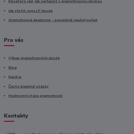
Desatero rad, jak zacházet s gramofonovou deskou
Jak zjistit cenu LP desek
Gramofonová akademie - populárně naučný pořad
Pro vás
Výkup gramofonových desek
Blog
Kariéra
Často kladené otázky
Hodnocení stavu gramodesek
Kontakty