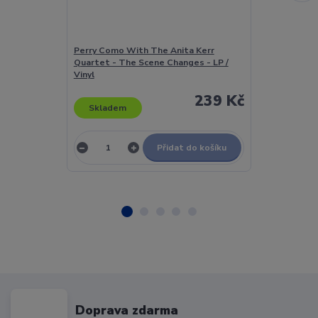
Perry Como With The Anita Kerr
Persuader - 
Quartet - The Scene Changes - LP /
Vinyl
239 Kč
Skladem
Skladem
Přidat do košíku
Doprava zdarma