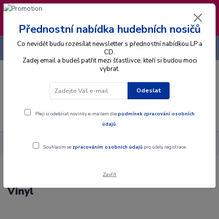
❣️ Od 4.8. do 13.8. čerpám dovolenou. Datum
expedice objednávek se posouvá na pátek
14.8.2026 🐋
Přednostní nabídka hudebních nosičů
Co nevidět budu rozesílat newsletter s přednostní nabídkou LP a
+420 725 736 293
CZK
(Po-Pá, 8 - 16 hod.)
CD.
Zadej email a budeš patřit mezi šťastlivce, kteří si budou moci
vybrat.
0
0 Kč
Odeslat
Menu
Přeji si odebírat novinky e-mailem dle
podmínek zpracování osobních
údajů
.
Alba
Gramodesky
Perry Como - The Songs I Love - LP / Vinyl
Souhlasím se
zpracováním osobních údajů
pro účely registrace.
Zavřít
Perry Como - The Songs I Love - LP /
Vinyl