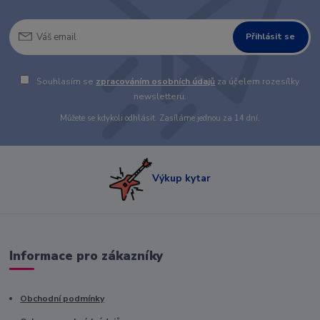
Přihlásit se
Souhlasím se
zpracováním osobních údajů
za účelem rozesílky
newsletteru.
Můžete se kdykoli odhlásit. Zasíláme jednou za 14 dní.
Výkup kytar
Informace pro zákazníky
Obchodní podmínky