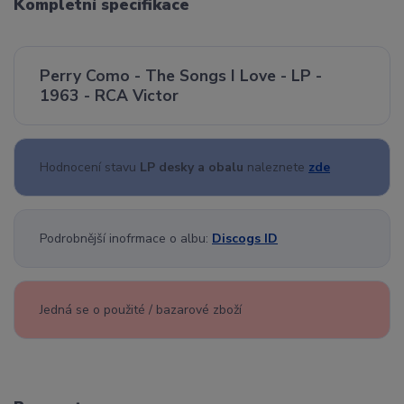
Kompletní specifikace
Perry Como - The Songs I Love - LP -
1963 - RCA Victor
Hodnocení stavu
LP desky a obalu
naleznete
zde
Podrobnější inofrmace o albu:
Discogs ID
Jedná se o použité / bazarové zboží