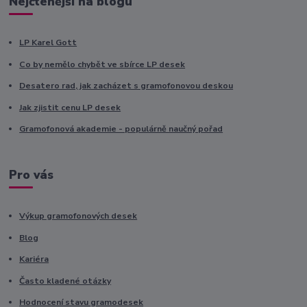
Nejčtenější na blogu
LP Karel Gott
Co by nemělo chybět ve sbírce LP desek
Desatero rad, jak zacházet s gramofonovou deskou
Jak zjistit cenu LP desek
Gramofonová akademie - populárně naučný pořad
Pro vás
Výkup gramofonových desek
Blog
Kariéra
Často kladené otázky
Hodnocení stavu gramodesek