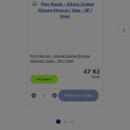
Petr Rezek - Dávná Známá (Donna
Petr Rezek - 
Musica) / Sám - SP / Vinyl
Flétna - SP / 
47 Kč
59 Kč
Skladem
Skladem
Přidat do košíku