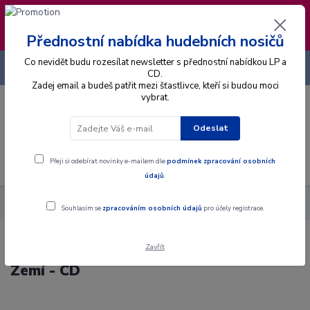
❣️ Od 4.8. do 13.8. čerpám dovolenou. Datum
expedice objednávek se posouvá na pátek
14.8.2026 🐋
Přednostní nabídka hudebních nosičů
Co nevidět budu rozesílat newsletter s přednostní nabídkou LP a
+420 725 736 293
CZK
(Po-Pá, 8 - 16 hod.)
CD.
Zadej email a budeš patřit mezi šťastlivce, kteří si budou moci
vybrat.
0
0 Kč
Odeslat
Menu
Přeji si odebírat novinky e-mailem dle
podmínek zpracování osobních
údajů
.
Alba
CD
Petr Rajchert, Inter - Mezi Nebem A Zemí - CD
Souhlasím se
zpracováním osobních údajů
pro účely registrace.
Zavřít
Petr Rajchert, Inter - Mezi Nebem A
Zemí - CD