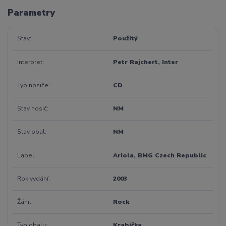
Parametry
Stav
Použitý
Interpret
Petr Rajchert, Inter
Typ nosiče
CD
Stav nosič
NM
Stav obal
NM
Label
Ariola, BMG Czech Republic
Rok vydání
2003
Žánr
Rock
Typ obalu
Krabička