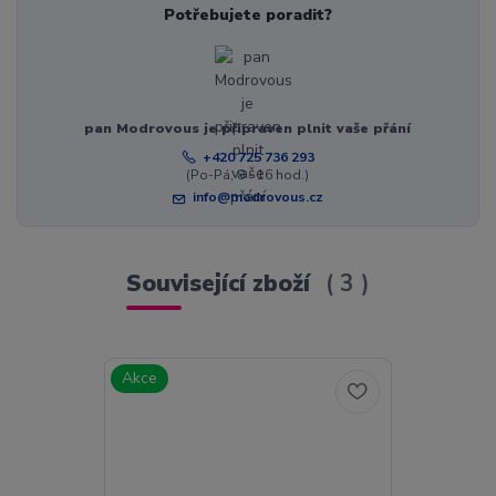
Potřebujete poradit?
pan Modrovous je připraven plnit vaše přání
+420 725 736 293
(Po-Pá, 8 - 16 hod.)
info@modrovous.cz
Související zboží
3
Akce
Akce