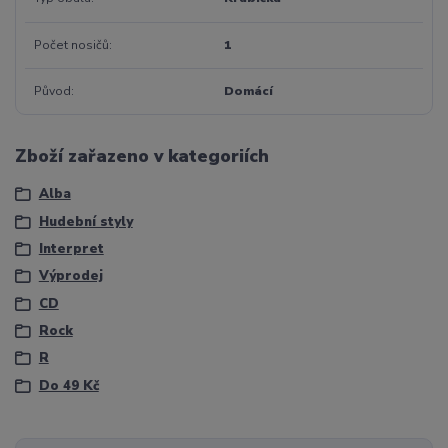
Počet nosičů
1
Původ
Domácí
Zboží zařazeno v kategoriích
Alba
Hudební styly
Interpret
Výprodej
CD
Rock
R
Do 49 Kč