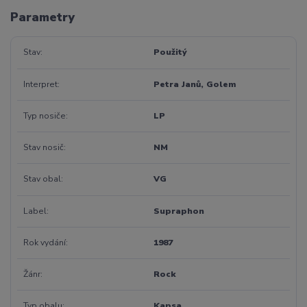
Parametry
Stav
Použitý
Interpret
Petra Janů, Golem
Typ nosiče
LP
Stav nosič
NM
Stav obal
VG
Label
Supraphon
Rok vydání
1987
Žánr
Rock
Typ obalu
Kapsa