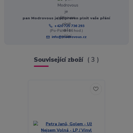
pan Modrovous je připraven plnit vaše přání
+420 725 736 293
(Po-Pá, 8 - 16 hod.)
info@modrovous.cz
Související zboží
3
Akce