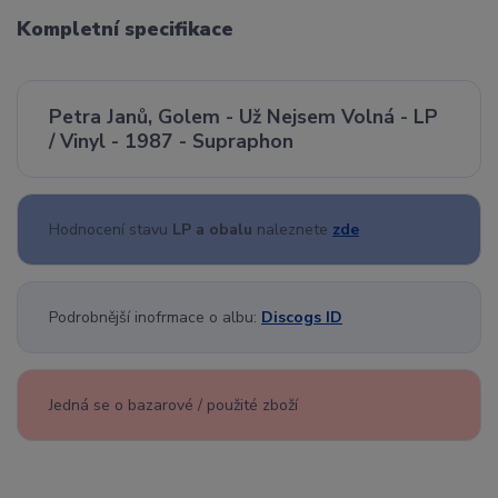
Kompletní specifikace
Petra Janů, Golem - Už Nejsem Volná - LP
/ Vinyl - 1987 - Supraphon
Hodnocení stavu
LP a obalu
naleznete
zde
Podrobnější inofrmace o albu:
Discogs ID
Jedná se o bazarové / použité zboží