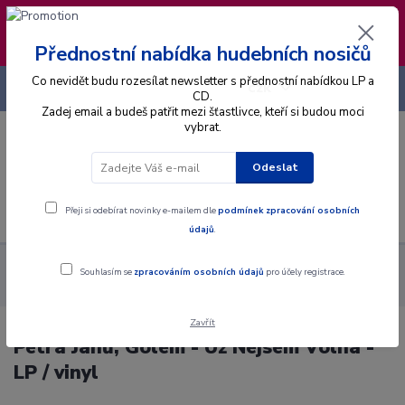
❣️ Od 4.8. do 13.8. čerpám dovolenou. Datum
expedice objednávek se posouvá na pátek
14.8.2026 🐋
Přednostní nabídka hudebních nosičů
Co nevidět budu rozesílat newsletter s přednostní nabídkou LP a
+420 725 736 293
CZK
(Po-Pá, 8 - 16 hod.)
CD.
Zadej email a budeš patřit mezi šťastlivce, kteří si budou moci
vybrat.
0
0 Kč
Odeslat
Menu
Přeji si odebírat novinky e-mailem dle
podmínek zpracování osobních
údajů
.
Alba
Gramodesky
Petra Janů, Golem - Už Nejsem Volná - LP
Souhlasím se
zpracováním osobních údajů
pro účely registrace.
/ vinyl
Zavřít
Petra Janů, Golem - Už Nejsem Volná -
LP / vinyl