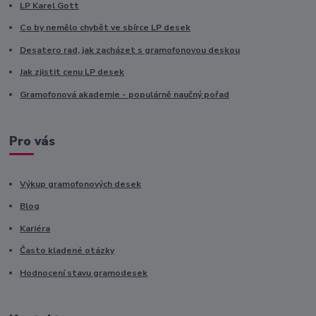
LP Karel Gott
Co by nemělo chybět ve sbírce LP desek
Desatero rad, jak zacházet s gramofonovou deskou
Jak zjistit cenu LP desek
Gramofonová akademie - populárně naučný pořad
Pro vás
Výkup gramofonových desek
Blog
Kariéra
Často kladené otázky
Hodnocení stavu gramodesek