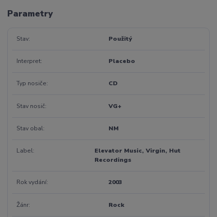
Parametry
Stav
Použitý
Interpret
Placebo
Typ nosiče
CD
Stav nosič
VG+
Stav obal
NM
Label
Elevator Music, Virgin, Hut
Recordings
Rok vydání
2003
Žánr
Rock