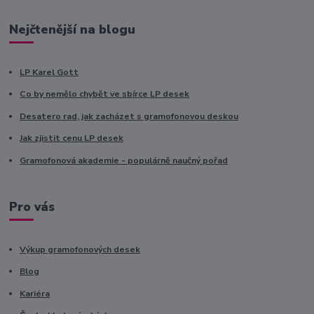
Nejčtenější na blogu
LP Karel Gott
Co by nemělo chybět ve sbírce LP desek
Desatero rad, jak zacházet s gramofonovou deskou
Jak zjistit cenu LP desek
Gramofonová akademie - populárně naučný pořad
Pro vás
Výkup gramofonových desek
Blog
Kariéra