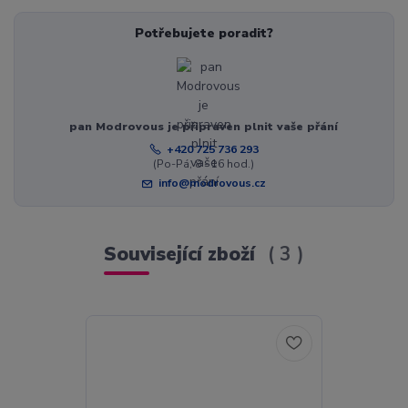
Potřebujete poradit?
pan Modrovous je připraven plnit vaše přání
+420 725 736 293
(Po-Pá, 8 - 16 hod.)
info@modrovous.cz
Související zboží
3