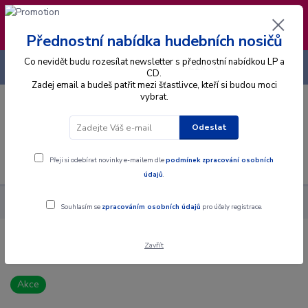
❣️ Od 4.8. do 13.8. čerpám dovolenou. Datum
expedice objednávek se posouvá na pátek
14.8.2026 🐋
Přednostní nabídka hudebních nosičů
Co nevidět budu rozesílat newsletter s přednostní nabídkou LP a
+420 725 736 293
CZK
(Po-Pá, 8 - 16 hod.)
CD.
Zadej email a budeš patřit mezi šťastlivce, kteří si budou moci
vybrat.
0
0 Kč
Odeslat
Menu
Přeji si odebírat novinky e-mailem dle
podmínek zpracování osobních
údajů
.
Alba
CD
Placebo - Sleeping With Ghosts - CD
Souhlasím se
zpracováním osobních údajů
pro účely registrace.
Zavřít
Placebo - Sleeping With Ghosts - CD
Akce