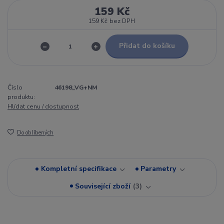
159 Kč
159 Kč
bez DPH
Přidat do košíku
Číslo
46198_VG+NM
produktu:
Hlídat cenu / dostupnost
Do oblíbených
Kompletní specifikace
Parametry
Související zboží
3