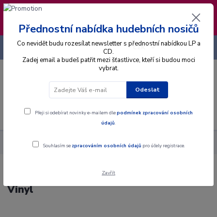
❣️ Od 4.8. do 13.8. čerpám dovolenou. Datum
expedice objednávek se posouvá na pátek
14.8.2026 🐋
Přednostní nabídka hudebních nosičů
Co nevidět budu rozesílat newsletter s přednostní nabídkou LP a
+420 725 736 293
CZK
(Po-Pá, 8 - 16 hod.)
CD.
Zadej email a budeš patřit mezi šťastlivce, kteří si budou moci
vybrat.
0
0 Kč
Odeslat
Menu
Přeji si odebírat novinky e-mailem dle
podmínek zpracování osobních
údajů
.
Alba
Gramodesky
Porcelain Bus - Talking To God - LP / Vinyl
Souhlasím se
zpracováním osobních údajů
pro účely registrace.
Zavřít
Porcelain Bus - Talking To God - LP /
Vinyl