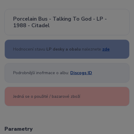
Porcelain Bus - Talking To God - LP -
1988 - Citadel
Hodnocení stavu
LP desky a obalu
naleznete
zde
Podrobnější inofrmace o albu:
Discogs ID
Jedná se o použité / bazarové zboží
Parametry