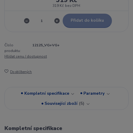
319 Kč
319 Kč
bez DPH
Přidat do košíku
Číslo
12125_VG+VG+
produktu:
Hlídat cenu / dostupnost
Do oblíbených
Kompletní specifikace
Parametry
Související zboží
5
Kompletní specifikace