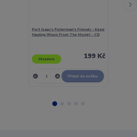
Port Isaac's Fisherman's Friends - Keep
Posmrtné Zkuš
Hauling (Music From The Movie) - CD
Aither - CD
199 Kč
Skladem
Skladem
Přidat do košíku