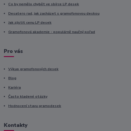
Co by nemělo chybět ve sbírce LP desek
Desatero rad, jak zacházet s gramofonovou deskou
Jak zjistit cenu LP desek
Gramofonová akademie - populárně naučný pořad
Pro vás
Výkup gramofonových desek
Blog
Kariéra
Často kladené otázky
Hodnocení stavu gramodesek
Kontakty