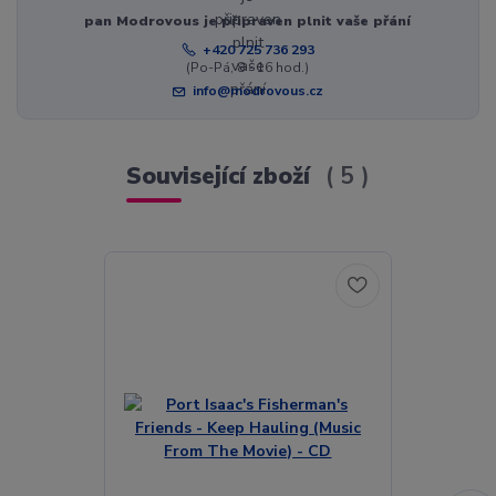
pan Modrovous je připraven plnit vaše přání
+420 725 736 293
(Po-Pá, 8 - 16 hod.)
info@modrovous.cz
Související zboží
5