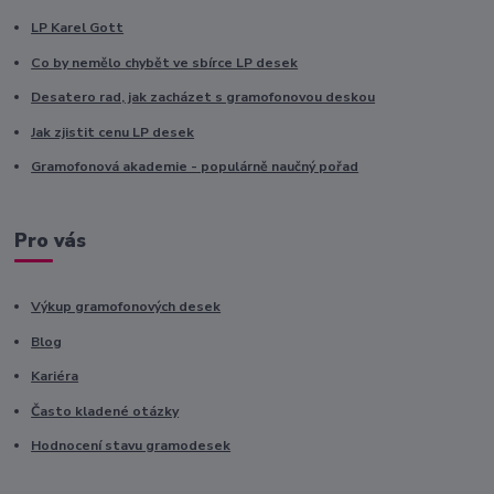
LP Karel Gott
Co by nemělo chybět ve sbírce LP desek
Desatero rad, jak zacházet s gramofonovou deskou
Jak zjistit cenu LP desek
Gramofonová akademie - populárně naučný pořad
Pro vás
Výkup gramofonových desek
Blog
Kariéra
Často kladené otázky
Hodnocení stavu gramodesek