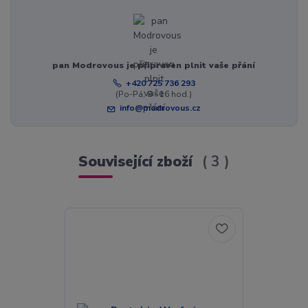
pan Modrovous je připraven plnit vaše přání
+420 725 736 293
(Po-Pá, 8 - 16 hod.)
info@modrovous.cz
Související zboží
3
Akce