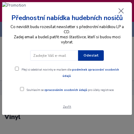
❣️ Od 4.8. do 13.8. čerpám dovolenou. Datum
expedice objednávek se posouvá na pátek
14.8.2026 🐋
Přednostní nabídka hudebních nosičů
Co nevidět budu rozesílat newsletter s přednostní nabídkou LP a
+420 725 736 293
CZK
(Po-Pá, 8 - 16 hod.)
CD.
Zadej email a budeš patřit mezi šťastlivce, kteří si budou moci
vybrat.
0
0 Kč
Odeslat
Menu
Přeji si odebírat novinky e-mailem dle
podmínek zpracování osobních
údajů
.
Alba
Gramodesky
Poutníci - Wayfaring Strangers - LP / Vinyl
Souhlasím se
zpracováním osobních údajů
pro účely registrace.
Zavřít
Poutníci - Wayfaring Strangers - LP /
Vinyl