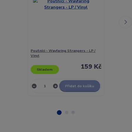
Poutníci - Wayfaring Strangers - LP /
Powerhouse -
Vinyl
159 Kč
Skladem
Skladem
Přidat do košíku