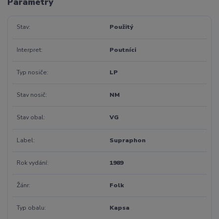
Parametry
Stav
Použitý
Interpret
Poutníci
Typ nosiče
LP
Stav nosič
NM
Stav obal
VG
Label
Supraphon
Rok vydání
1989
Žánr
Folk
Typ obalu
Kapsa