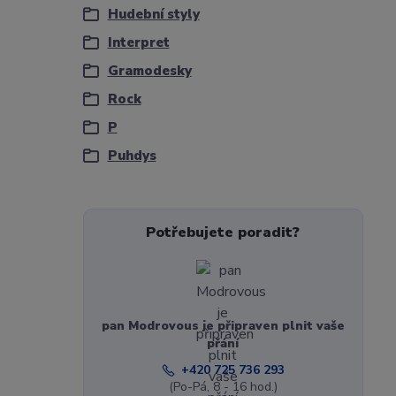
Hudební styly
Interpret
Gramodesky
Rock
P
Puhdys
Potřebujete poradit?
pan Modrovous je připraven plnit vaše
přání
+420 725 736 293
(Po-Pá, 8 - 16 hod.)