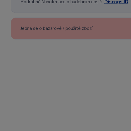
Podrobnější inofrmace o hudebním nosiči:
Discogs ID
Jedná se o bazarové / použité zboží