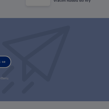
Vracím hudbu do hry
t se
tteru.