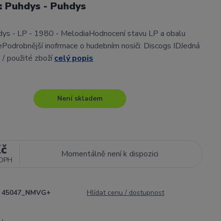
l: Puhdys - Puhdys
dys - LP - 1980 - MelodiaHodnocení stavu LP a obalu
Podrobnější inofrmace o hudebním nosiči: Discogs IDJedná
 / použité zboží
celý popis
Není skladem
Kč
Momentálně není k dispozici
 DPH
45047_NMVG+
Hlídat cenu / dostupnost