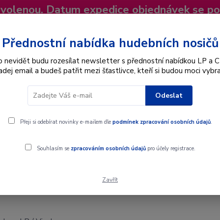
dovolenou. Datum expedice objednávek se p
niky
Nevíte si rady? Zavolejte.
+420 725
Více
Přednostní nabídka hudebních nosičů
o nevidět budu rozesílat newsletter s přednostní nabídkou LP a C
adej email a budeš patřit mezi šťastlivce, kteří si budou moci vybra
Hledat
Odeslat
Interpret
Karel Gott
Dárkové poukazy
Přeji si odebírat novinky e-mailem dle
podmínek zpracování osobních údajů
.
Souhlasím se
zpracováním osobních údajů
pro účely registrace.
Zavřít