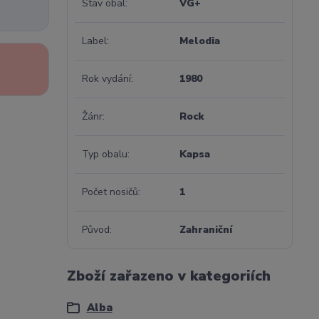
Stav obal
VG+
Label
Melodia
Rok vydání
1980
Žánr
Rock
Typ obalu
Kapsa
Počet nosičů
1
Původ
Zahraniční
Zboží zařazeno v kategoriích
Alba