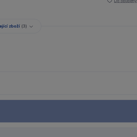
Do oblíbený
jící zboží
3