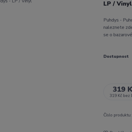
LP / Viny
Puhdys - Puh
naleznete zde
se o bazarové
Dostupnost
319 
319 Kč
bez
Číslo produktu: