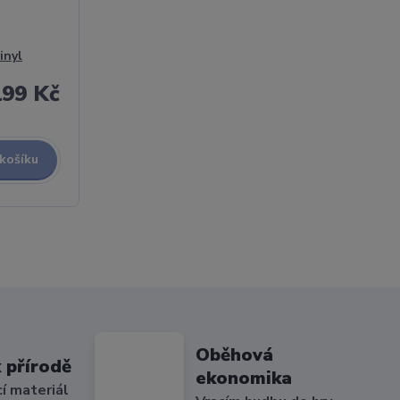
inyl
199 Kč
 košíku
Oběhová
 přírodě
ekonomika
cí materiál