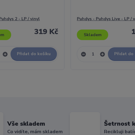
uhdys 2 - LP / vinyl
Puhdys - Puhdys Live - LP / v
319 Kč
em
Skladem
Přidat do košíku
Přidat do
Vše skladem
Šetrnost k
Co vidíte, mám skladem
Recikluji balí