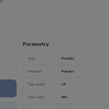
ch
Parametry
Stav
Použitý
Interpret
Puhdys
Typ nosiče
LP
Stav nosič
NM