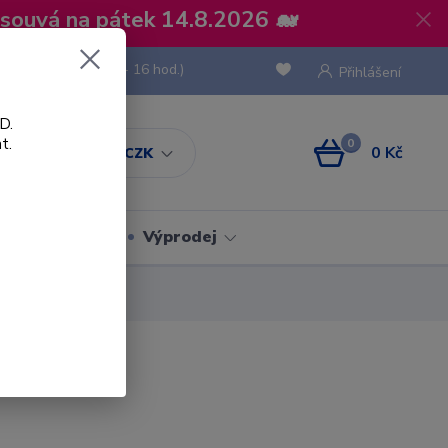
osouvá na pátek 14.8.2026 🐋
 736 293
(Po-Pá, 8 - 16 hod.)
Přihlášení
D.
t.
0
0 Kč
CZK
Obaly
Výprodej