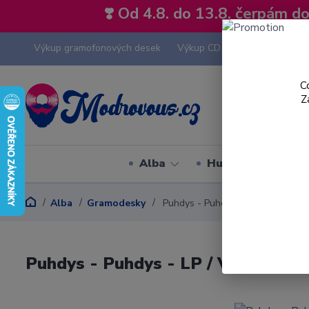
❣️ Od 4.8. do 13.8. čerpám 
Výkup gramofonových desek
Výkup CD
Výkup hi-fi tech
C
Z
Alba
Hudební styly
Alba
Gramodesky
Puhdys - Puhdys - LP / Vinyl
Puhdys - Puhdys - LP / Vinyl