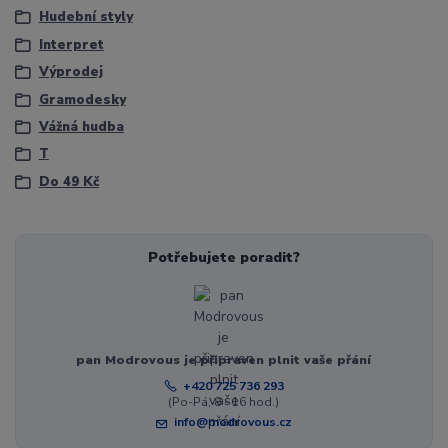
Hudební styly
Interpret
Výprodej
Gramodesky
Vážná hudba
T
Do 49 Kč
Potřebujete poradit?
pan Modrovous je připraven plnit vaše přání
+420 725 736 293
(Po-Pá, 8 - 16 hod.)
info@modrovous.cz