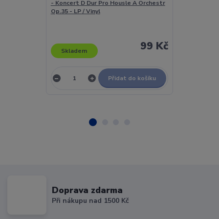
- Koncert D Dur Pro Housle A Orchestr
The Mariinsky
Op.35 - LP / Vinyl
The Mariinsky
The Mariinsky
- 1812 Overt
99 Kč
Skladem
Skladem
Přidat do košíku
Doprava zdarma
Při nákupu nad 1500 Kč