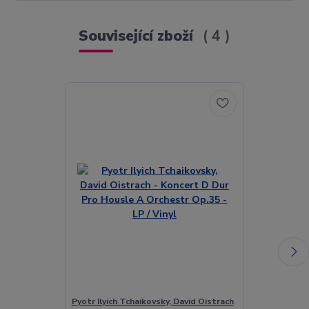
Související zboží
4
Pyotr Ilyich Tchaikovsky, David Oistrach
Pyotr Ilyich T