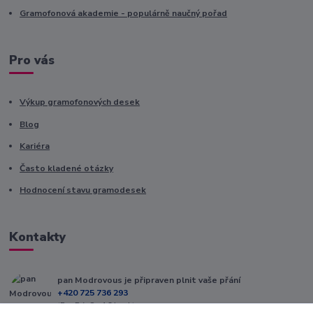
Gramofonová akademie - populárně naučný pořad
Pro vás
Výkup gramofonových desek
Blog
Kariéra
Často kladené otázky
Hodnocení stavu gramodesek
Kontakty
pan Modrovous je připraven plnit vaše přání
+420 725 736 293
(Po-Pá, 8 - 16 hod.)