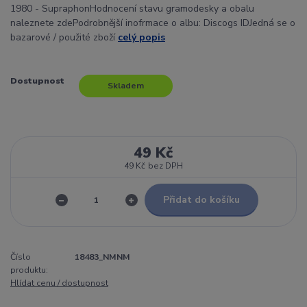
1980 - SupraphonHodnocení stavu gramodesky a obalu
naleznete zdePodrobnější inofrmace o albu: Discogs IDJedná se o
bazarové / použité zboží
celý popis
Dostupnost
Skladem
49 Kč
49 Kč
bez DPH
Přidat do košíku
Číslo
18483_NMNM
produktu:
Hlídat cenu / dostupnost