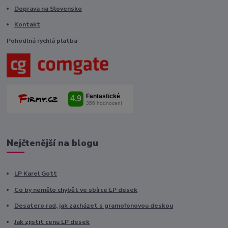
Doprava na Slovensko
Kontakt
Pohodlná rychlá platba
Nejčtenější na blogu
LP Karel Gott
Co by nemělo chybět ve sbírce LP desek
Desatero rad, jak zacházet s gramofonovou deskou
Jak zjistit cenu LP desek