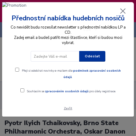
❣️ Od 4.8. do 13.8. čerpám dovolenou. Datum
expedice objednávek se posouvá na pátek
14.8.2026 🐋
Přednostní nabídka hudebních nosičů
Co nevidět budu rozesílat newsletter s přednostní nabídkou LP a
+420 725 736 293
CZK
(Po-Pá, 8 - 16 hod.)
CD.
Zadej email a budeš patřit mezi šťastlivce, kteří si budou moci
vybrat.
0
0 Kč
Odeslat
Menu
Přeji si odebírat novinky e-mailem dle
podmínek zpracování osobních
údajů
.
Alba
Gramodesky
Pyotr Ilyich Tchaikovsky, Brno State
Souhlasím se
zpracováním osobních údajů
pro účely registrace.
Philharmonic Orchestra, Oskar Danon - Romeo A Julie / Francesca Da
Rimini - LP / Vinyl
Zavřít
Pyotr Ilyich Tchaikovsky, Brno State
Philharmonic Orchestra, Oskar Danon