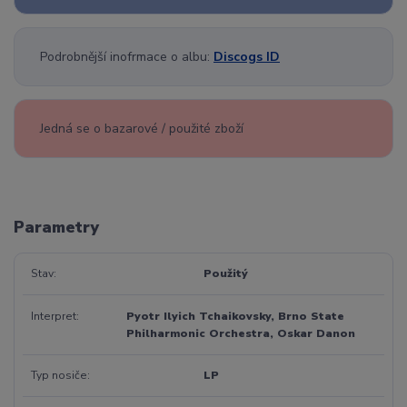
Podrobnější inofrmace o albu:
Discogs ID
Jedná se o bazarové / použité zboží
Parametry
Stav
Použitý
Interpret
Pyotr Ilyich Tchaikovsky, Brno State
Philharmonic Orchestra, Oskar Danon
Typ nosiče
LP