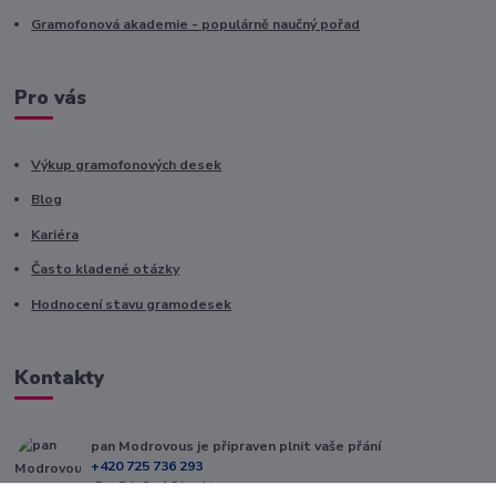
Gramofonová akademie - populárně naučný pořad
Pro vás
Výkup gramofonových desek
Blog
Kariéra
Často kladené otázky
Hodnocení stavu gramodesek
Kontakty
pan Modrovous je připraven plnit vaše přání
+420 725 736 293
(Po-Pá, 8 - 16 hod.)