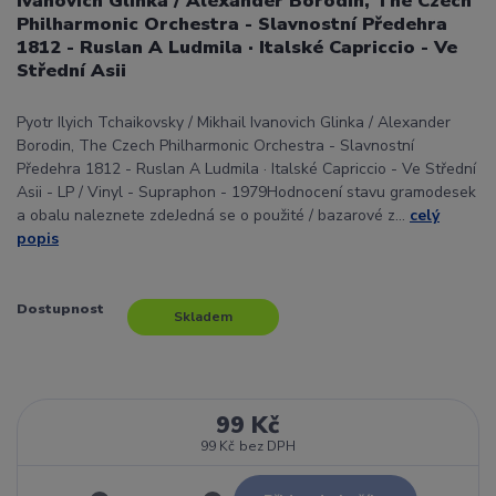
Ivanovich Glinka / Alexander Borodin, The Czech
Philharmonic Orchestra - Slavnostní Předehra
1812 - Ruslan A Ludmila · Italské Capriccio - Ve
Střední Asii
Pyotr Ilyich Tchaikovsky / Mikhail Ivanovich Glinka / Alexander
Borodin, The Czech Philharmonic Orchestra - Slavnostní
Předehra 1812 - Ruslan A Ludmila · Italské Capriccio - Ve Střední
Asii - LP / Vinyl - Supraphon - 1979Hodnocení stavu gramodesek
a obalu naleznete zdeJedná se o použité / bazarové z...
celý
popis
Dostupnost
Skladem
99 Kč
99 Kč
bez DPH