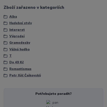
Zboží zařazeno v kategoriích
Alba
Hudební styly
Interpret
Výprodej
Gramodesky
Vážná hudba
T
Do 49 Kč
Romantismus
Petr Iljič Čajkovskij
Potřebujete poradit?