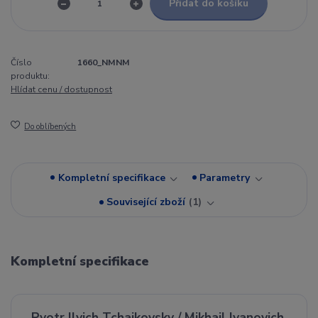
Přidat do košíku
Číslo
1660_NMNM
produktu:
Hlídat cenu / dostupnost
Do oblíbených
Kompletní specifikace
Parametry
Související zboží
1
Kompletní specifikace
Pyotr Ilyich Tchaikovsky / Mikhail Ivanovich