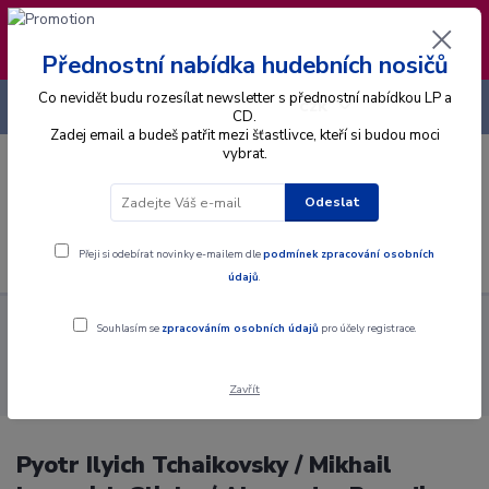
❣️ Od 4.8. do 13.8. čerpám dovolenou. Datum
expedice objednávek se posouvá na pátek
14.8.2026 🐋
Přednostní nabídka hudebních nosičů
Co nevidět budu rozesílat newsletter s přednostní nabídkou LP a
+420 725 736 293
CZK
(Po-Pá, 8 - 16 hod.)
CD.
Zadej email a budeš patřit mezi šťastlivce, kteří si budou moci
vybrat.
0
0 Kč
Odeslat
Menu
Přeji si odebírat novinky e-mailem dle
podmínek zpracování osobních
údajů
.
Alba
Gramodesky
Pyotr Ilyich Tchaikovsky / Mikhail Ivanovich
Souhlasím se
zpracováním osobních údajů
pro účely registrace.
Glinka / Alexander Borodin, The Czech Philharmonic Orchestra -
Slavnostní Předehra 1812 - Ruslan A Ludmila · Italské Capriccio - Ve
Zavřít
Střední Asii - LP / Vinyl
Pyotr Ilyich Tchaikovsky / Mikhail