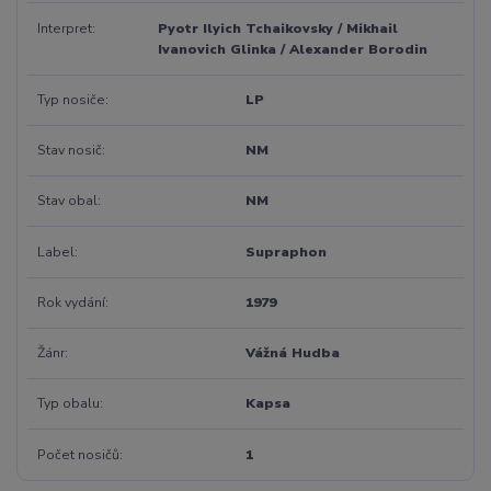
Interpret
Pyotr Ilyich Tchaikovsky / Mikhail
Ivanovich Glinka / Alexander Borodin
Typ nosiče
LP
Stav nosič
NM
Stav obal
NM
Label
Supraphon
Rok vydání
1979
Žánr
Vážná Hudba
Typ obalu
Kapsa
Počet nosičů
1