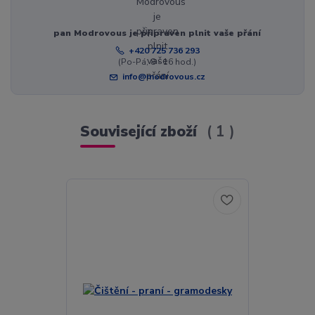
pan Modrovous je připraven plnit vaše přání
+420 725 736 293
(Po-Pá, 8 - 16 hod.)
info@modrovous.cz
Související zboží
1