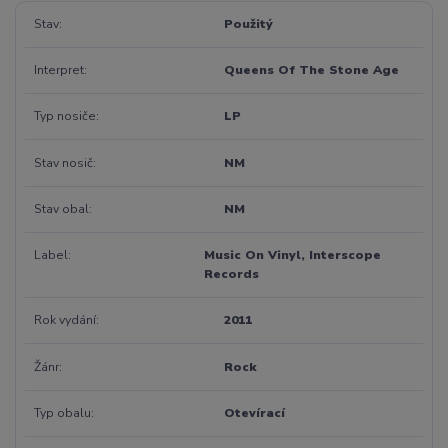
Stav
Použitý
Interpret
Queens Of The Stone Age
Typ nosiče
LP
Stav nosič
NM
Stav obal
NM
Label
Music On Vinyl, Interscope
Records
Rok vydání
2011
Žánr
Rock
Typ obalu
Otevírací