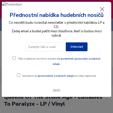
❣️ Od 4.8. do 13.8. čerpám dovolenou. Datum
expedice objednávek se posouvá na pátek
14.8.2026 🐋
Přednostní nabídka hudebních nosičů
Co nevidět budu rozesílat newsletter s přednostní nabídkou LP a
+420 725 736 293
CZK
(Po-Pá, 8 - 16 hod.)
CD.
Zadej email a budeš patřit mezi šťastlivce, kteří si budou moci
vybrat.
0
0 Kč
Odeslat
Menu
Přeji si odebírat novinky e-mailem dle
podmínek zpracování osobních
údajů
.
Alba
Gramodesky
Queens Of The Stone Age - Lullabies To
Souhlasím se
zpracováním osobních údajů
pro účely registrace.
Paralyze - LP / Vinyl
Zavřít
Queens Of The Stone Age - Lullabies
To Paralyze - LP / Vinyl