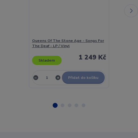
Queens Of The Stone Age - Songs For
Queens Of The
The Deaf - LP / Vinyl
LP / Vinyl
1 249 Kč
Skladem
Skladem
Přidat do košíku