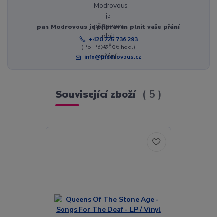
pan Modrovous je připraven plnit vaše přání
+420 725 736 293
(Po-Pá, 8 - 16 hod.)
info@modrovous.cz
Související zboží
5