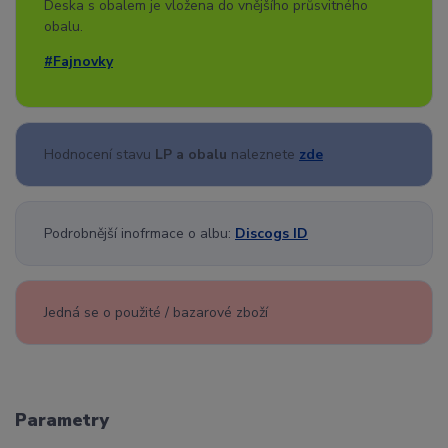
Deska s obalem je vložena do vnějšího průsvitného
obalu.
#Fajnovky
Hodnocení stavu
LP a obalu
naleznete
zde
Podrobnější inofrmace o albu:
Discogs ID
Jedná se o použité / bazarové zboží
Parametry