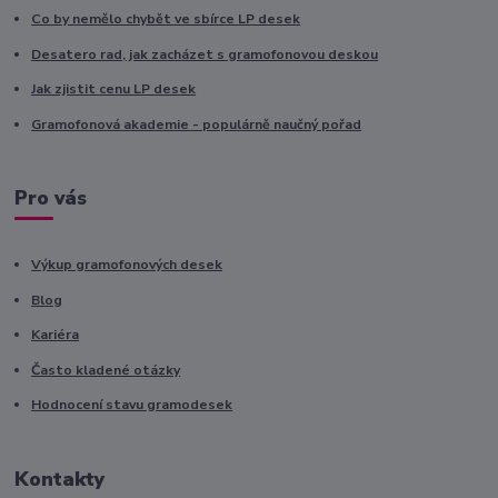
Co by nemělo chybět ve sbírce LP desek
Desatero rad, jak zacházet s gramofonovou deskou
Jak zjistit cenu LP desek
Gramofonová akademie - populárně naučný pořad
Pro vás
Výkup gramofonových desek
Blog
Kariéra
Často kladené otázky
Hodnocení stavu gramodesek
Kontakty