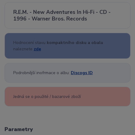
R.E.M. - New Adventures In Hi-Fi - CD -
1996 - Warner Bros. Records
Hodnocení stavu
kompaktního disku a obalu
naleznete
zde
Podrobnější inofrmace o albu:
Discogs ID
Jedná se o použité / bazarové zboží
Parametry