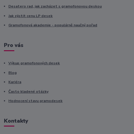
Desatero rad, jak zacházet s gramofonovou deskou
Jak zjistit cenu LP desek
Gramofonová akademie - populárně naučný pořad
Pro vás
Výkup gramofonových desek
Blog
Kariéra
Často kladené otázky
Hodnocení stavu gramodesek
Kontakty