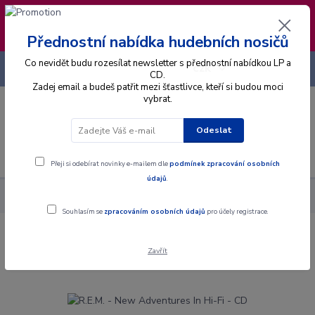
❣️ Od 4.8. do 13.8. čerpám dovolenou. Datum
expedice objednávek se posouvá na pátek
14.8.2026 🐋
Přednostní nabídka hudebních nosičů
Co nevidět budu rozesílat newsletter s přednostní nabídkou LP a
+420 725 736 293
CZK
(Po-Pá, 8 - 16 hod.)
CD.
Zadej email a budeš patřit mezi šťastlivce, kteří si budou moci
vybrat.
0
0 Kč
Odeslat
Menu
Přeji si odebírat novinky e-mailem dle
podmínek zpracování osobních
údajů
.
Alba
CD
R.E.M. - New Adventures In Hi-Fi - CD
Souhlasím se
zpracováním osobních údajů
pro účely registrace.
R.E.M. - New Adventures In Hi-Fi - CD
Zavřít