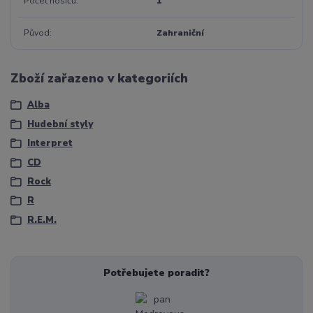
Počet nosičů
1
Původ
Zahraniční
Zboží zařazeno v kategoriích
Alba
Hudební styly
Interpret
CD
Rock
R
R.E.M.
Potřebujete poradit?