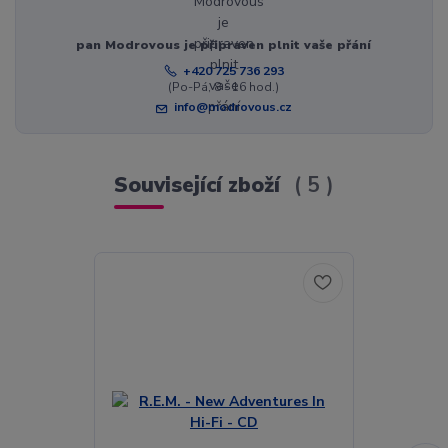
pan Modrovous je připraven plnit vaše přání
+420 725 736 293
(Po-Pá, 8 - 16 hod.)
info@modrovous.cz
Související zboží
5