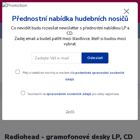
❣️ Od 4.8. do 13.8. čerpám dovolenou. Datum
expedice objednávek se posouvá na pátek
14.8.2026 🐋
Přednostní nabídka hudebních nosičů
Co nevidět budu rozesílat newsletter s přednostní nabídkou LP a
+420 725 736 293
CZK
(Po-Pá, 8 - 16 hod.)
CD.
Zadej email a budeš patřit mezi šťastlivce, kteří si budou moci
vybrat.
0
0 Kč
Odeslat
Menu
Přeji si odebírat novinky e-mailem dle
podmínek zpracování osobních
údajů
.
Interpret
R
Radiohead
Souhlasím se
zpracováním osobních údajů
pro účely registrace.
Zavřít
Radiohead - gramofonové desky LP, CD