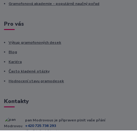
Gramofonová akademie - populárně naučný pořad
Pro vás
Výkup gramofonových desek
Blog
Kariéra
Často kladené otázky
Hodnocení stavu gramodesek
Kontakty
pan Modrovous je připraven plnit vaše přání
+420 725 736 293
(Po-Pá, 8 - 16 hod.)