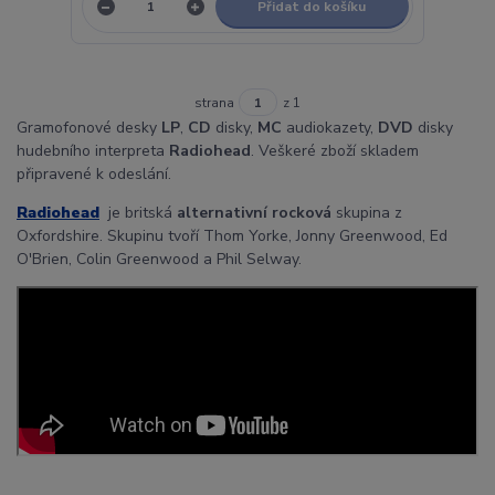
Přidat do košíku
strana
z 1
Gramofonové desky
LP
,
CD
disky,
MC
audiokazety,
DVD
disky
hudebního interpreta
Radiohead
. Veškeré zboží skladem
připravené k odeslání.
Radiohead
je britská
alternativní rocková
skupina z
Oxfordshire. Skupinu tvoří Thom Yorke, Jonny Greenwood, Ed
O'Brien, Colin Greenwood a Phil Selway.