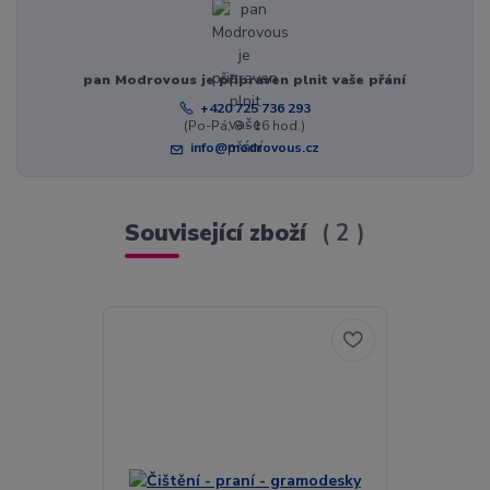
pan Modrovous je připraven plnit vaše přání
+420 725 736 293
(Po-Pá, 8 - 16 hod.)
info@modrovous.cz
Související zboží
2