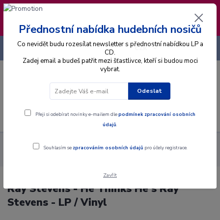
❣️ Od 4.8. do 13.8. čerpám dovolenou. Datum
expedice objednávek se posouvá na pátek
14.8.2026 🐋
Přednostní nabídka hudebních nosičů
Co nevidět budu rozesílat newsletter s přednostní nabídkou LP a
+420 725 736 293
CZK
(Po-Pá, 8 - 16 hod.)
CD.
Zadej email a budeš patřit mezi šťastlivce, kteří si budou moci
vybrat.
0
0 Kč
Odeslat
Menu
Přeji si odebírat novinky e-mailem dle
podmínek zpracování osobních
údajů
.
Alba
Gramodesky
Ray Stevens - He Thinks He's Ray
Souhlasím se
zpracováním osobních údajů
pro účely registrace.
Stevens - LP / Vinyl
Zavřít
Ray Stevens - He Thinks He's Ray
Stevens - LP / Vinyl