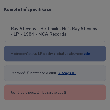
Kompletní specifikace
Ray Stevens - He Thinks He's Ray Stevens
- LP - 1984 - MCA Records
Hodnocení stavu
LP desky a obalu
naleznete
zde
Podrobnější inofrmace o albu:
Discogs ID
Jedná se o použité / bazarové zboží