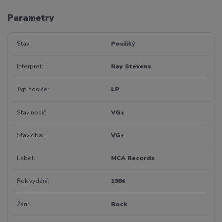
Parametry
Stav
Použitý
Interpret
Ray Stevens
Typ nosiče
LP
Stav nosič
VG+
Stav obal
VG+
Label
MCA Records
Rok vydání
1984
Žánr
Rock