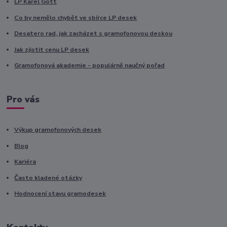
LP Karel Gott
Co by nemělo chybět ve sbírce LP desek
Desatero rad, jak zacházet s gramofonovou deskou
Jak zjistit cenu LP desek
Gramofonová akademie - populárně naučný pořad
Pro vás
Výkup gramofonových desek
Blog
Kariéra
Často kladené otázky
Hodnocení stavu gramodesek