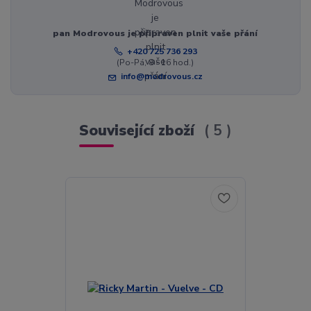
pan Modrovous je připraven plnit vaše přání
+420 725 736 293
(Po-Pá, 8 - 16 hod.)
info@modrovous.cz
Související zboží
5
Akce