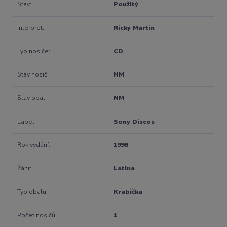
Stav
Použitý
Interpret
Ricky Martin
Typ nosiče
CD
Stav nosič
NM
Stav obal
NM
Label
Sony Discos
Rok vydání
1998
Žánr
Latina
Typ obalu
Krabička
Počet nosičů
1