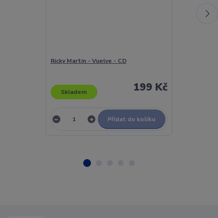
Ricky Martin - Vuelve - CD
Ricky Martin -
199 Kč
Skladem
Skladem
Přidat do košíku