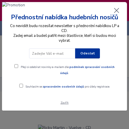
❣️ Od 4.8. do 13.8. čerpám dovolenou. Datum
expedice objednávek se posouvá na pátek
14.8.2026 🐋
Přednostní nabídka hudebních nosičů
Co nevidět budu rozesílat newsletter s přednostní nabídkou LP a
+420 725 736 293
CZK
(Po-Pá, 8 - 16 hod.)
CD.
Zadej email a budeš patřit mezi šťastlivce, kteří si budou moci
vybrat.
0
0 Kč
Odeslat
Menu
Přeji si odebírat novinky e-mailem dle
podmínek zpracování osobních
údajů
.
Alba
CD
Ricky Martin - Vuelve - CD
Souhlasím se
zpracováním osobních údajů
pro účely registrace.
Zavřít
Ricky Martin - Vuelve - CD