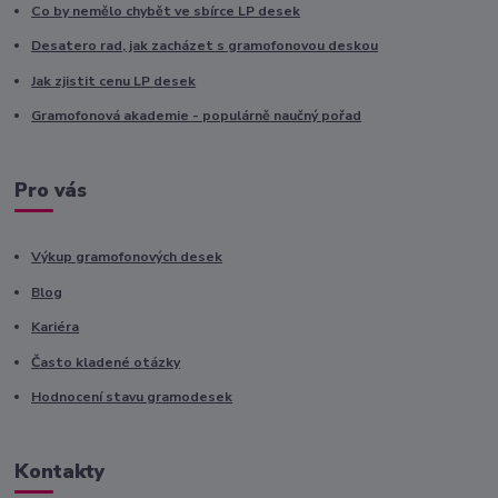
Co by nemělo chybět ve sbírce LP desek
Desatero rad, jak zacházet s gramofonovou deskou
Jak zjistit cenu LP desek
Gramofonová akademie - populárně naučný pořad
Pro vás
Výkup gramofonových desek
Blog
Kariéra
Často kladené otázky
Hodnocení stavu gramodesek
Kontakty