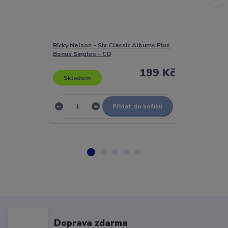
Ricky Nelson - Six Classic Albums Plus
Ricky Nelson 
Bonus Singles - CD
199 Kč
Skladem
Skladem
Přidat do košíku
Doprava zdarma