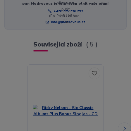
pan Modrovous je připraven plnit vaše přání
+420 725 736 293
(Po-Pá, 8 - 16 hod.)
info@modrovous.cz
Související zboží
5