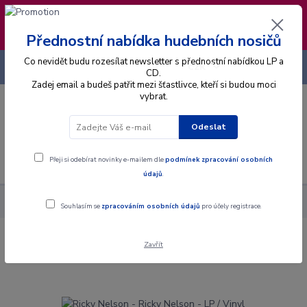
❣️ Od 4.8. do 13.8. čerpám dovolenou. Datum
expedice objednávek se posouvá na pátek
14.8.2026 🐋
Přednostní nabídka hudebních nosičů
Co nevidět budu rozesílat newsletter s přednostní nabídkou LP a
+420 725 736 293
CZK
(Po-Pá, 8 - 16 hod.)
CD.
Zadej email a budeš patřit mezi šťastlivce, kteří si budou moci
vybrat.
0
0 Kč
Odeslat
Menu
Přeji si odebírat novinky e-mailem dle
podmínek zpracování osobních
údajů
.
Alba
Gramodesky
Ricky Nelson - Ricky Nelson - LP / Vinyl
Souhlasím se
zpracováním osobních údajů
pro účely registrace.
Zavřít
Ricky Nelson - Ricky Nelson - LP / Vinyl