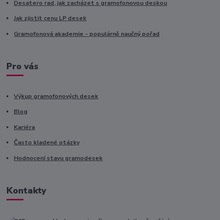
Desatero rad, jak zacházet s gramofonovou deskou
Jak zjistit cenu LP desek
Gramofonová akademie - populárně naučný pořad
Pro vás
Výkup gramofonových desek
Blog
Kariéra
Často kladené otázky
Hodnocení stavu gramodesek
Kontakty