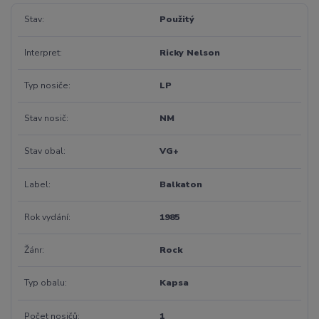
Stav
Použitý
Interpret
Ricky Nelson
Typ nosiče
LP
Stav nosič
NM
Stav obal
VG+
Label
Balkaton
Rok vydání
1985
Žánr
Rock
Typ obalu
Kapsa
Počet nosičů
1