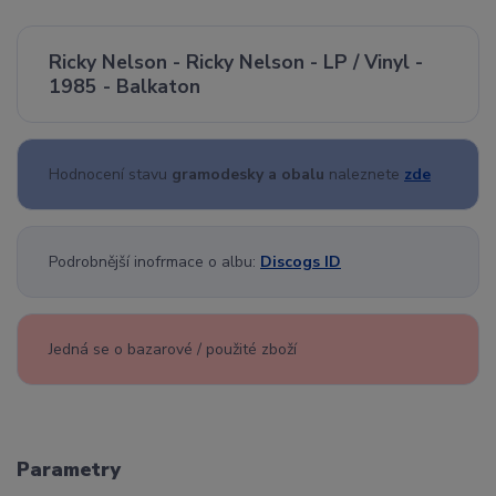
Ricky Nelson - Ricky Nelson - LP / Vinyl -
1985 - Balkaton
Hodnocení stavu
gramodesky a obalu
naleznete
zde
Podrobnější inofrmace o albu:
Discogs ID
Jedná se o bazarové / použité zboží
Parametry