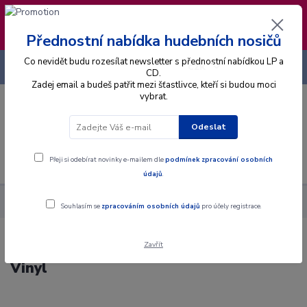
❣️ Od 4.8. do 13.8. čerpám dovolenou. Datum
expedice objednávek se posouvá na pátek
14.8.2026 🐋
Přednostní nabídka hudebních nosičů
Co nevidět budu rozesílat newsletter s přednostní nabídkou LP a
+420 725 736 293
CZK
(Po-Pá, 8 - 16 hod.)
CD.
Zadej email a budeš patřit mezi šťastlivce, kteří si budou moci
vybrat.
0
0 Kč
Odeslat
Menu
Přeji si odebírat novinky e-mailem dle
podmínek zpracování osobních
údajů
.
Alba
Gramodesky
Robo Grigorov, Midi - Noconi - LP / Vinyl
Souhlasím se
zpracováním osobních údajů
pro účely registrace.
Zavřít
Robo Grigorov, Midi - Noconi - LP /
Vinyl