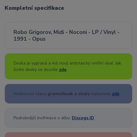
Kompletní specifikace
Robo Grigorov, Midi - Noconi - LP / Vinyl -
1991 - Opus
Deska je vypraná a má nový antistaický vnitřní obal. Jak
čístím desky se dozvíte
zde
.
Hodnocení stavu
gramodesek a obalu
naleznete
zde
Podrobnější inofrmace o albu:
Discogs ID