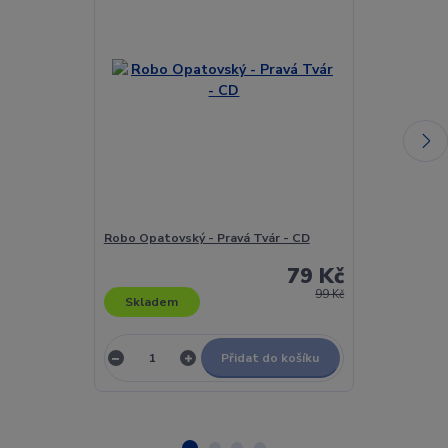
Robo Opatovský - Pravá Tvár - CD
Robson & Jer
Best Of Robs
79 Kč
99 Kč
Skladem
Skladem
Přidat do košíku