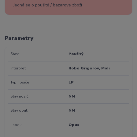
Jedná se o použité / bazarové zboží
Parametry
Stav
Použitý
Interpret
Robo Grigorov, Midi
Typ nosiče
LP
Stav nosič
NM
Stav obal
NM
Label
Opus