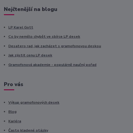
Nejčtenější na blogu
LP Karel Gott
Co by nemělo chybět ve sbírce LP desek
Desatero rad, jak zacházet s gramofonovou deskou
Jak zjistit cenu LP desek
Gramofonová akademie - populárně naučný pořad
Pro vás
Výkup gramofonových desek
Blog
Kariéra
Často kladené otázky