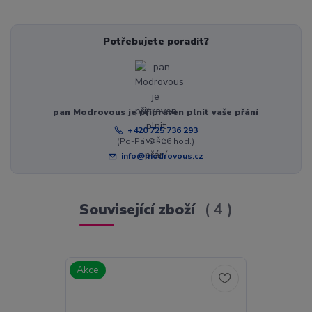
Potřebujete poradit?
pan Modrovous je připraven plnit vaše přání
+420 725 736 293
(Po-Pá, 8 - 16 hod.)
info@modrovous.cz
Související zboží
4
Akce