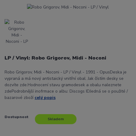
LP / Vinyl: Robo Grigorov, Midi - Noconi
Robo Grigorov, Midi - Noconi - LP / Vinyl - 1991 - OpusDeska je
vypraná a má nový antistaický vnitřní obal. Jak čístím desky se
dozvíte zde.Hodnocení stavu gramodesek a obalu naleznete
zdePodrobnější inofrmace o albu: Discogs IDJedná se o použité /
bazarové zboží
celý popis
Dostupnost
Skladem