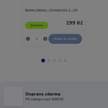
Romeo Santos - Formula Vol. 1 - CD
Romeo Santos 
299 Kč
Skladem
Skladem
Přidat do košíku
Doprava zdarma
Při nákupu nad 1500 Kč