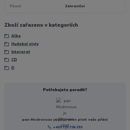
Původ
Zahraniční
Zboží zařazeno v kategoriích
Alba
Hudební styly
Interpret
CD
D
Potřebujete poradit?
pan Modrovous je připraven plnit vaše přání
+420 725 736 293