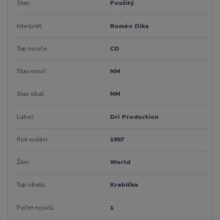
Stav
Použitý
Interpret
Roméo Dika
Typ nosiče
CD
Stav nosič
NM
Stav obal
NM
Label
Dri Production
Rok vydání
1997
Žánr
World
Typ obalu
Krabička
Počet nosičů
1