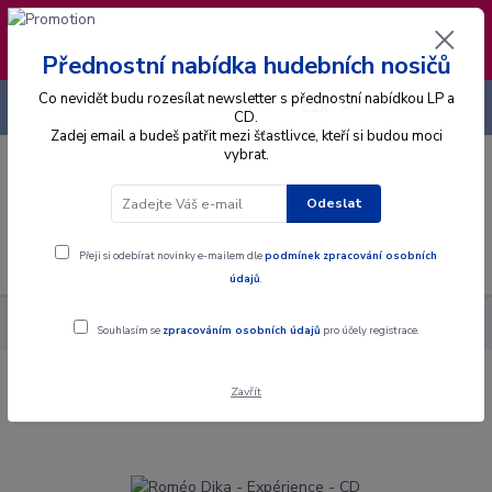
❣️ Od 4.8. do 13.8. čerpám dovolenou. Datum
expedice objednávek se posouvá na pátek
14.8.2026 🐋
Přednostní nabídka hudebních nosičů
Co nevidět budu rozesílat newsletter s přednostní nabídkou LP a
+420 725 736 293
CZK
(Po-Pá, 8 - 16 hod.)
CD.
Zadej email a budeš patřit mezi šťastlivce, kteří si budou moci
vybrat.
0
0 Kč
Odeslat
Menu
Přeji si odebírat novinky e-mailem dle
podmínek zpracování osobních
údajů
.
Alba
CD
Roméo Dika - Expérience - CD
Souhlasím se
zpracováním osobních údajů
pro účely registrace.
Zavřít
Roméo Dika - Expérience - CD