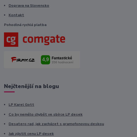
Doprava na Slovensko
Kontakt
Pohodlná rychlá platba
Nejčtenější na blogu
LP Karel Gott
Co by nemělo chybět ve sbírce LP desek
Desatero rad, jak zacházet s gramofonovou deskou
Jak zjistit cenu LP desek