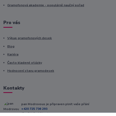
Gramofonová akademie - populárně naučný pořad
Pro vás
Výkup gramofonových desek
Blog
Kariéra
Často kladené otázky
Hodnocení stavu gramodesek
Kontakty
pan Modrovous je připraven plnit vaše přání
+420 725 736 293
(Po-Pá, 8 - 16 hod.)