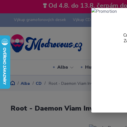
❣️ Od 4.8. do 13.8. čerpám 
Výkup gramofonových desek
Výkup CD
Výkup hi-fi tech
C
Z
Alba
Hudební styly
Alba
CD
Root - Daemon Viam Invenient - CD
Root - Daemon Viam Invenient - 