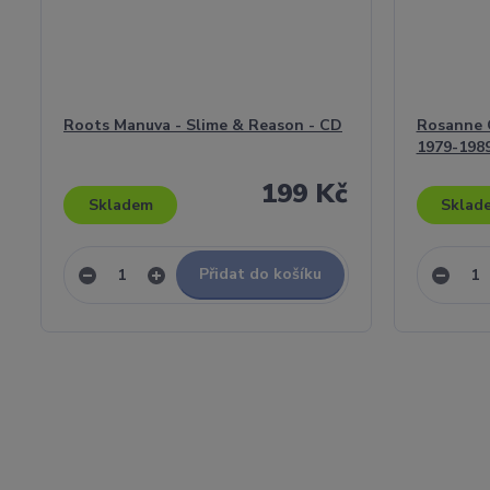
Roots Manuva - Slime & Reason - CD
Rosanne C
1979-1989
199 Kč
Skladem
Sklad
Přidat do košíku