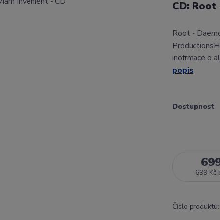
CD: Root
Root - Daemo
ProductionsH
inofrmace o a
popis
Dostupnost
69
699 Kč
Číslo produktu: