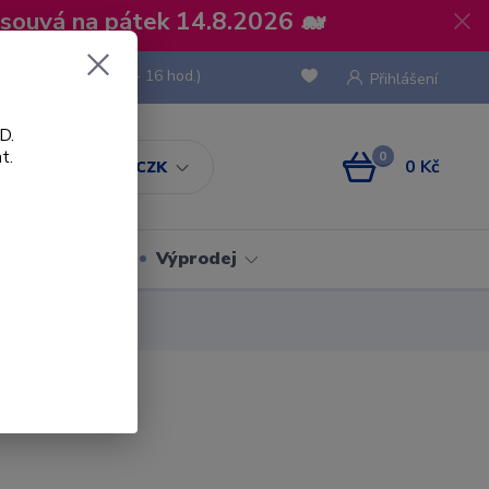
osouvá na pátek 14.8.2026 🐋
 736 293
(Po-Pá, 8 - 16 hod.)
Přihlášení
D.
t.
0
0 Kč
CZK
Obaly
Výprodej