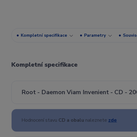
Kompletní specifikace
Parametry
Souvise
Kompletní specifikace
Root - Daemon Viam Invenient - CD - 20
Hodnocení stavu
CD a obalu
naleznete
zde