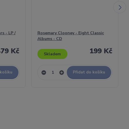
s - LP /
Rosemary Clooney - Eight Classic
Albums - CD
479 Kč
199 Kč
Skladem
 košíku
Přidat do košíku