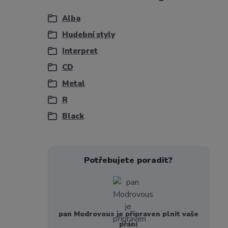
Alba
Hudební styly
Interpret
CD
Metal
R
Black
Potřebujete poradit?
pan Modrovous je připraven plnit vaše
přání