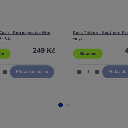
ash - Retrospective Hits
Rose Tattoo - Southern Star
 - CD
vinyl
249 Kč
em
Skladem
Přidat do košíku
Přidat do