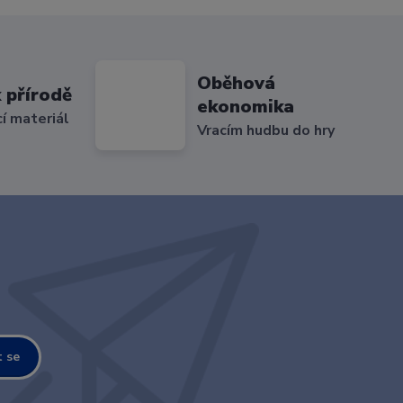
Oběhová
 přírodě
ekonomika
cí materiál
Vracím hudbu do hry
t se