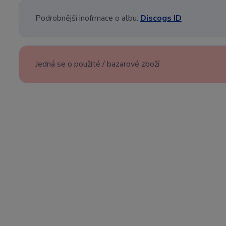
Podrobnější inofrmace o albu:
Discogs ID
Jedná se o použité / bazarové zboží