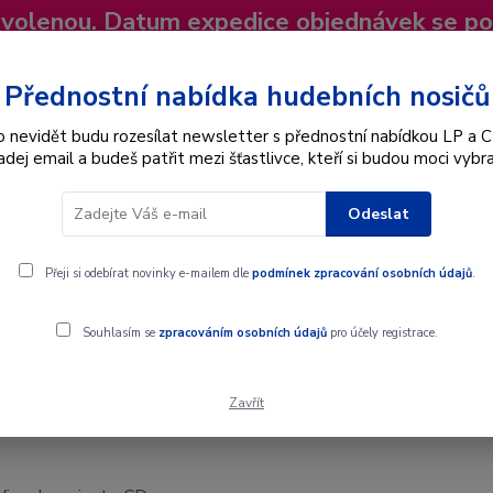
dovolenou. Datum expedice objednávek se p
niky
Nevíte si rady? Zavolejte.
+420 725
Více
Přednostní nabídka hudebních nosičů
o nevidět budu rozesílat newsletter s přednostní nabídkou LP a C
adej email a budeš patřit mezi šťastlivce, kteří si budou moci vybra
Hledat
Odeslat
Interpret
Karel Gott
Dárkové poukazy
Přeji si odebírat novinky e-mailem dle
podmínek zpracování osobních údajů
.
Souhlasím se
zpracováním osobních údajů
pro účely registrace.
Zavřít
CD