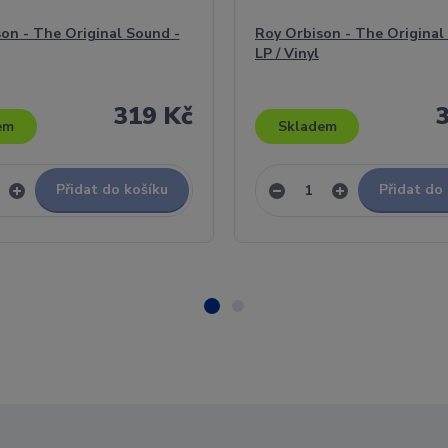
on - The Original Sound -
Roy Orbison - The Original
LP / Vinyl
319 Kč
em
Skladem
Přidat do košíku
Přidat do