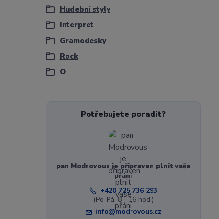
Hudební styly
Interpret
Gramodesky
Rock
O
Potřebujete poradit?
pan Modrovous je připraven plnit vaše
přání
+420 725 736 293
(Po-Pá, 8 - 16 hod.)
info@modrovous.cz