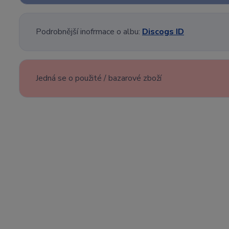
Podrobnější inofrmace o albu:
Discogs ID
Jedná se o použité / bazarové zboží