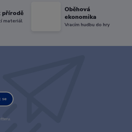
Oběhová
 přírodě
ekonomika
cí materiál
Vracím hudbu do hry
t se
tteru.