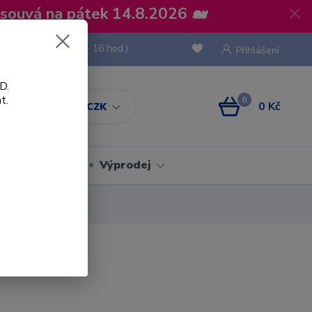
osouvá na pátek 14.8.2026 🐋
 736 293
(Po-Pá, 8 - 16 hod.)
Přihlášení
D.
t.
0
0 Kč
CZK
Obaly
Výprodej