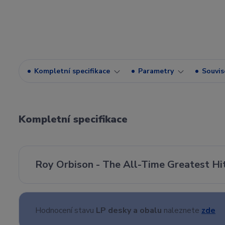
Kompletní specifikace
Parametry
Souvise
Kompletní specifikace
Roy Orbison - The All-Time Greatest Hi
Hodnocení stavu
LP desky a obalu
naleznete
zde