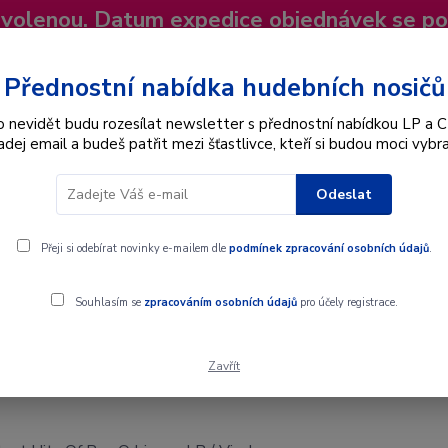
dovolenou. Datum expedice objednávek se p
niky
Nevíte si rady? Zavolejte.
+420 725
Více
Přednostní nabídka hudebních nosičů
o nevidět budu rozesílat newsletter s přednostní nabídkou LP a C
adej email a budeš patřit mezi šťastlivce, kteří si budou moci vybra
Hledat
Odeslat
Interpret
Karel Gott
Dárkové poukazy
Přeji si odebírat novinky e-mailem dle
podmínek zpracování osobních údajů
.
st Hits Of Roy Orbison - LP / Vinyl
Souhlasím se
zpracováním osobních údajů
pro účely registrace.
Zavřít
st Hits Of Roy Orbison - LP / Vinyl