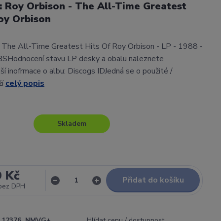
l: Roy Orbison - The All-Time Greatest
oy Orbison
 The All-Time Greatest Hits Of Roy Orbison - LP - 1988 -
BSHodnocení stavu LP desky a obalu naleznete
í inofrmace o albu: Discogs IDJedná se o použité /
ží
celý popis
Skladem
9 Kč
Přidat do košíku
bez DPH
12376_NMVG+
Hlídat cenu / dostupnost