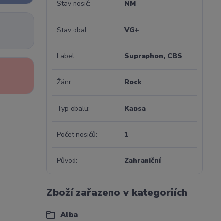
Stav nosič
NM
Stav obal
VG+
Label
Supraphon, CBS
Žánr
Rock
Typ obalu
Kapsa
Počet nosičů
1
Původ
Zahraniční
Zboží zařazeno v kategoriích
Alba