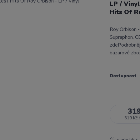
LP / Viny
Hits Of R
Roy Orbison -
Supraphon, C
zdePodrobnějš
bazarové zbo
Dostupnost
31
319 Kč
Číslo produktu: