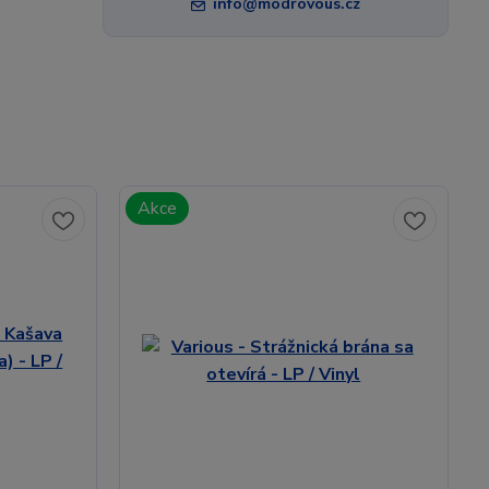
info@modrovous.cz
Akce