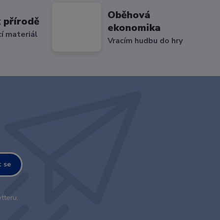
Oběhová
 přírodě
ekonomika
cí materiál
Vracím hudbu do hry
t se
tteru.