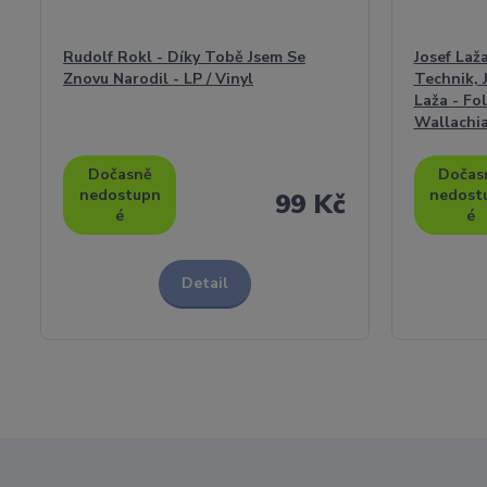
Rudolf Rokl - Díky Tobě Jsem Se
Josef Laž
Znovu Narodil - LP / Vinyl
Technik, 
Laža - Fo
Wallachia 
Dočasně
Dočas
nedostupn
nedost
99 Kč
é
é
Detail