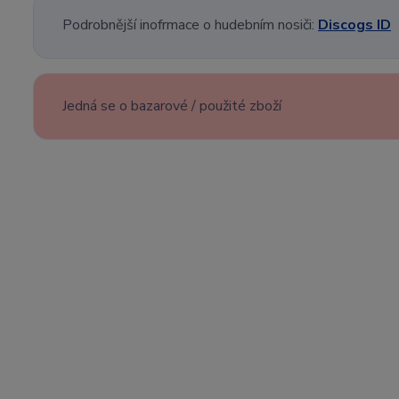
Podrobnější inofrmace o hudebním nosiči:
Discogs ID
Jedná se o bazarové / použité zboží