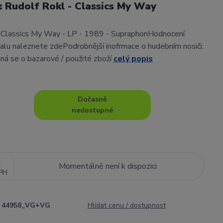
l: Rudolf Rokl - Classics My Way
- Classics My Way - LP - 1989 - SupraphonHodnocení
alu naleznete zdePodrobnější inofrmace o hudebním nosiči:
ná se o bazarové / použité zboží
celý popis
Dočasně
nedostupné
č
Momentálně není k dispozici
PH
44958_VG+VG
Hlídat cenu / dostupnost