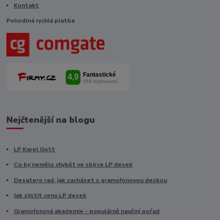
Kontakt
Pohodlná rychlá platba
Nejčtenější na blogu
LP Karel Gott
Co by nemělo chybět ve sbírce LP desek
Desatero rad, jak zacházet s gramofonovou deskou
Jak zjistit cenu LP desek
Gramofonová akademie - populárně naučný pořad