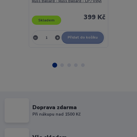
Russ Ballard - Russ Ballard - LP / Vinyl
Russ Ballard -
Vinyl
399 Kč
Skladem
Skladem
Přidat do košíku
Doprava zdarma
Při nákupu nad 1500 Kč