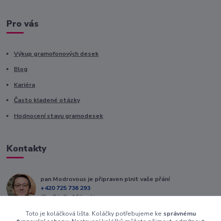
Pro vás
Výkup gramofonových desek
Blog
Kariéra
Často kladené otázky
Hodnocení stavu gramodesek
Kontakty
pan Modrovous je připraven plnit vaše přání
+420 725 736 293
(Po-Pá, 8 - 16 hod.)
Toto je koláčková lišta. Koláčky potřebujeme ke
správnému
info@modrovous.cz