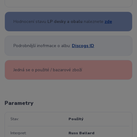
Hodnocení stavu
LP desky a obalu
naleznete
zde
Podrobnější inofrmace o albu:
Discogs ID
Jedná se o použité / bazarové zboží
Parametry
Stav
Použitý
Interpret
Russ Ballard