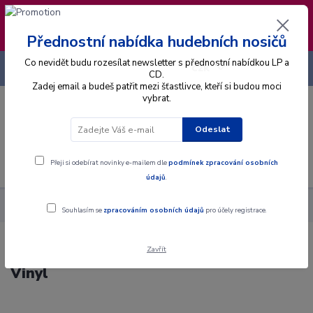
❣️ Od 4.8. do 13.8. čerpám dovolenou. Datum
expedice objednávek se posouvá na pátek
14.8.2026 🐋
Přednostní nabídka hudebních nosičů
Co nevidět budu rozesílat newsletter s přednostní nabídkou LP a
+420 725 736 293
CZK
(Po-Pá, 8 - 16 hod.)
CD.
Zadej email a budeš patřit mezi šťastlivce, kteří si budou moci
vybrat.
0
0 Kč
Odeslat
Menu
Přeji si odebírat novinky e-mailem dle
podmínek zpracování osobních
údajů
.
Alba
Gramodesky
Russ Ballard - Russ Ballard - LP / Vinyl
Souhlasím se
zpracováním osobních údajů
pro účely registrace.
Zavřít
Russ Ballard - Russ Ballard - LP /
Vinyl