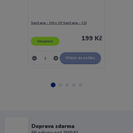
Santana - Hits Of Santana - CD
Santana - Inn
199 Kč
Skladem
Skladem
Přidat do košíku
Doprava zdarma
Při nákupu nad 1500 Kč