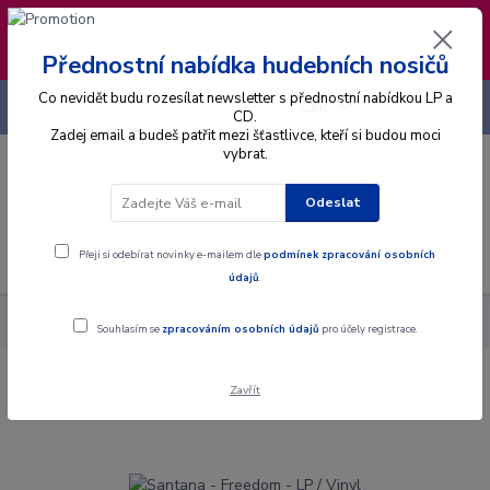
❣️ Od 4.8. do 13.8. čerpám dovolenou. Datum
expedice objednávek se posouvá na pátek
14.8.2026 🐋
Přednostní nabídka hudebních nosičů
Co nevidět budu rozesílat newsletter s přednostní nabídkou LP a
+420 725 736 293
CZK
(Po-Pá, 8 - 16 hod.)
CD.
Zadej email a budeš patřit mezi šťastlivce, kteří si budou moci
vybrat.
0
0 Kč
Odeslat
Menu
Přeji si odebírat novinky e-mailem dle
podmínek zpracování osobních
údajů
.
Alba
Gramodesky
Santana - Freedom - LP / Vinyl
Souhlasím se
zpracováním osobních údajů
pro účely registrace.
Zavřít
Santana - Freedom - LP / Vinyl