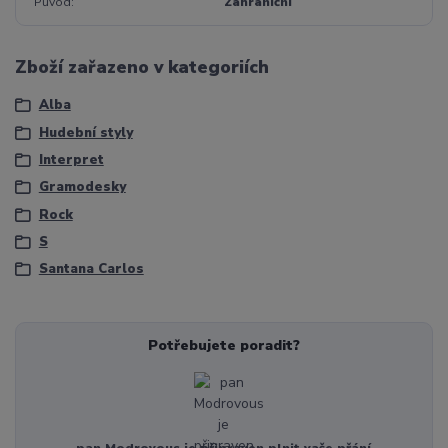
Původ
Zahraniční
Zboží zařazeno v kategoriích
Alba
Hudební styly
Interpret
Gramodesky
Rock
S
Santana Carlos
Potřebujete poradit?
pan Modrovous je připraven plnit vaše přání