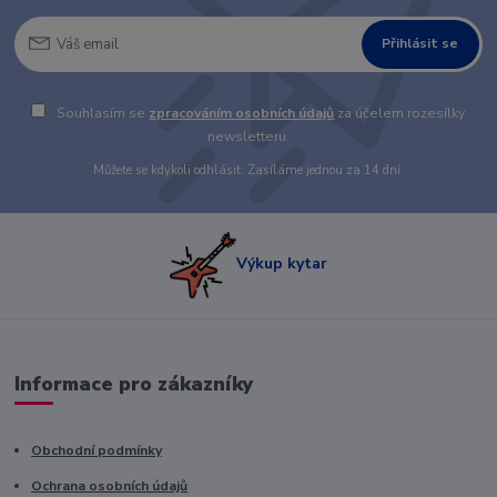
Přihlásit se
Souhlasím se
zpracováním osobních údajů
za účelem rozesílky
newsletteru.
Můžete se kdykoli odhlásit. Zasíláme jednou za 14 dní.
Výkup kytar
Informace pro zákazníky
Obchodní podmínky
Ochrana osobních údajů