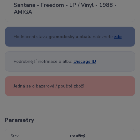
Santana - Freedom - LP / Vinyl - 1988 -
AMIGA
Hodnocení stavu
gramodesky a obalu
naleznete
zde
Podrobnější inofrmace o albu:
Discogs ID
Jedná se o bazarové / použité zboží
Parametry
Stav
Použitý