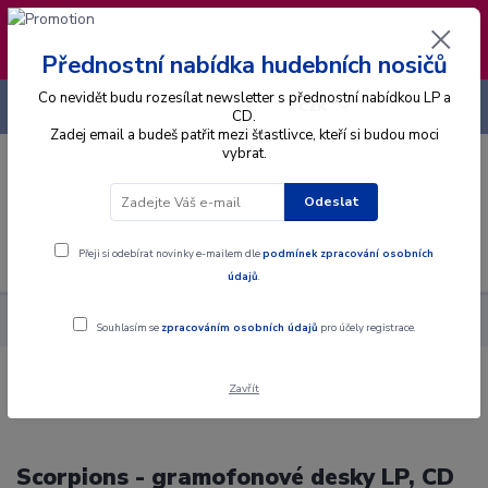
❣️ Od 4.8. do 13.8. čerpám dovolenou. Datum
expedice objednávek se posouvá na pátek
14.8.2026 🐋
Přednostní nabídka hudebních nosičů
Co nevidět budu rozesílat newsletter s přednostní nabídkou LP a
+420 725 736 293
CZK
(Po-Pá, 8 - 16 hod.)
CD.
Zadej email a budeš patřit mezi šťastlivce, kteří si budou moci
vybrat.
0
0 Kč
Odeslat
Menu
Přeji si odebírat novinky e-mailem dle
podmínek zpracování osobních
údajů
.
Interpret
S
Scorpions
Souhlasím se
zpracováním osobních údajů
pro účely registrace.
Zavřít
Scorpions - gramofonové desky LP, CD