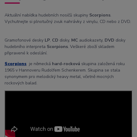
Aktuální nabídka hudebních nosičů skupiny
Scorpions
.
Vychutnejte si plnotučný zvuk nahrávky z vinylu, CD nebo z DVD.
Gramofonové desky
LP
,
CD
disky,
MC
audiokazety,
DVD
disky
hudebního interpreta
Scorpions
. Veškeré zboží skladem
připravené k odeslání.
Scorpions
je německá
hard-rocková
skupina založená roku
1965 v Hannoveru Rudolfem Schenkerem. Skupina se stala
synonymem pro melodický heavy metal, včetně mocných
rockových balad.