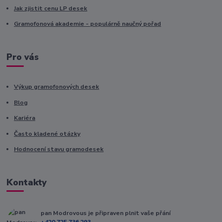
Jak zjistit cenu LP desek
Gramofonová akademie - populárně naučný pořad
Pro vás
Výkup gramofonových desek
Blog
Kariéra
Často kladené otázky
Hodnocení stavu gramodesek
Kontakty
pan Modrovous je připraven plnit vaše přání
+420 725 736 293