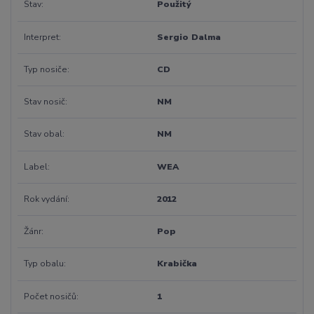
Stav
Použitý
Interpret
Sergio Dalma
Typ nosiče
CD
Stav nosič
NM
Stav obal
NM
Label
WEA
Rok vydání
2012
Žánr
Pop
Typ obalu
Krabička
Počet nosičů
1