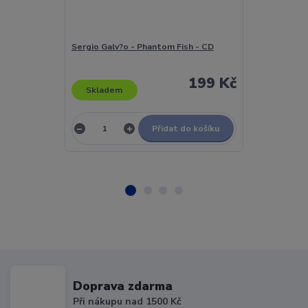
Sergio Galv?o - Phantom Fish - CD
Sérgio Mende
199 Kč
Skladem
Skladem
Přidat do košíku
Doprava zdarma
Při nákupu nad 1500 Kč