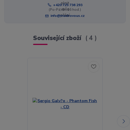
+420 725 736 293
(Po-Pá, 8 - 16 hod.)
info@modrovous.cz
Související zboží
4