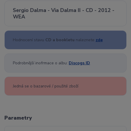
Sergio Dalma - Via Dalma II - CD - 2012 -
WEA
Hodnocení stavu
CD a bookletu
naleznete
zde
Podrobnější inofrmace o albu:
Discogs ID
Jedná se o bazarové / použité zboží
Parametry