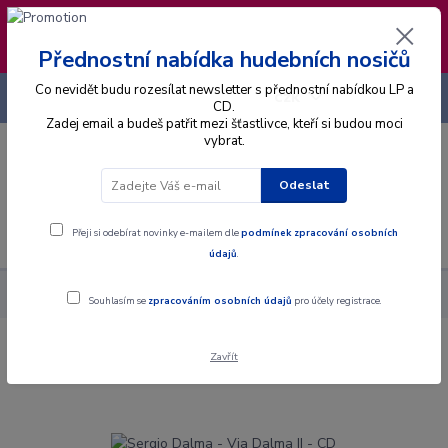
❣️ Od 4.8. do 13.8. čerpám dovolenou. Datum
expedice objednávek se posouvá na pátek
14.8.2026 🐋
Přednostní nabídka hudebních nosičů
Co nevidět budu rozesílat newsletter s přednostní nabídkou LP a
+420 725 736 293
CZK
(Po-Pá, 8 - 16 hod.)
CD.
Zadej email a budeš patřit mezi šťastlivce, kteří si budou moci
vybrat.
0
0 Kč
Odeslat
Menu
Přeji si odebírat novinky e-mailem dle
podmínek zpracování osobních
údajů
.
Alba
CD
Sergio Dalma - Via Dalma II - CD
Souhlasím se
zpracováním osobních údajů
pro účely registrace.
Zavřít
Sergio Dalma - Via Dalma II - CD