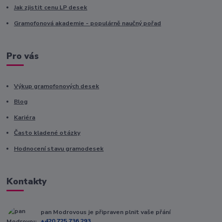
Jak zjistit cenu LP desek
Gramofonová akademie - populárně naučný pořad
Pro vás
Výkup gramofonových desek
Blog
Kariéra
Často kladené otázky
Hodnocení stavu gramodesek
Kontakty
pan Modrovous je připraven plnit vaše přání
+420 725 736 293