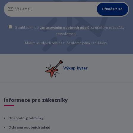
Přihlásit se
Souhlasím se
zpracováním osobních údajů
za účelem rozesílky
newsletteru.
Můžete se kdykoli odhlásit. Zasíláme jednou za 14 dní.
Výkup kytar
Informace pro zákazníky
Obchodní podmínky
Ochrana osobních údajů