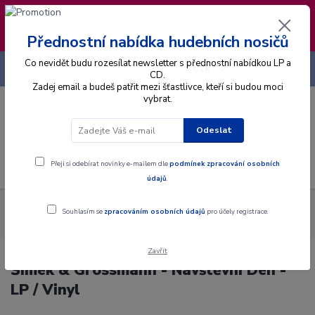
❣️ Od 4.8. do 13.8. čerpám dovolenou. Datum
expedice objednávek se posouvá na pátek
14.8.2026 🐋
Přednostní nabídka hudebních nosičů
Co nevidět budu rozesílat newsletter s přednostní nabídkou LP a
+420 725 736 293
CZK
(Po-Pá, 8 - 16 hod.)
CD.
Zadej email a budeš patřit mezi šťastlivce, kteří si budou moci
vybrat.
0
0 Kč
Odeslat
Menu
Přeji si odebírat novinky e-mailem dle
podmínek zpracování osobních
údajů
.
Alba
Gramodesky
Šimek & Grossmann - Návštěvní Den - LP /
Souhlasím se
zpracováním osobních údajů
pro účely registrace.
Vinyl
Zavřít
Šimek & Grossmann - Návštěvní Den -
LP / Vinyl