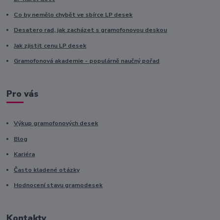
Co by nemělo chybět ve sbírce LP desek
Desatero rad, jak zacházet s gramofonovou deskou
Jak zjistit cenu LP desek
Gramofonová akademie - populárně naučný pořad
Pro vás
Výkup gramofonových desek
Blog
Kariéra
Často kladené otázky
Hodnocení stavu gramodesek
Kontakty