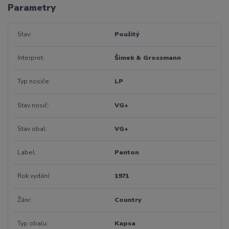
Parametry
Stav
Použitý
Interpret
Šimek & Grossmann
Typ nosiče
LP
Stav nosič
VG+
Stav obal
VG+
Label
Panton
Rok vydání
1971
Žánr
Country
Typ obalu
Kapsa