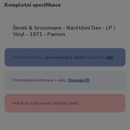
Kompletní specifikace
Šimek & Grossmann - Návštěvní Den - LP /
Vinyl - 1971 - Panton
Hodnocení stavu
gramodesky a obalu
naleznete
zde
Podrobnější inofrmace o albu:
Discogs ID
Jedná se o bazarové / použité zboží