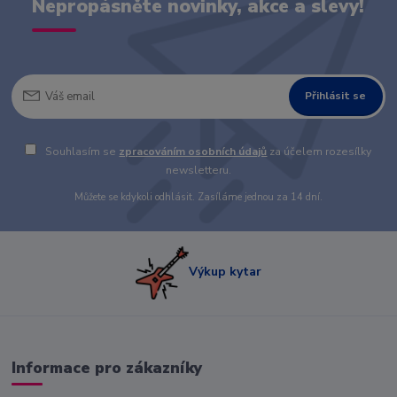
Nepropásněte novinky, akce a slevy!
Přihlásit se
Souhlasím se
zpracováním osobních údajů
za účelem rozesílky
newsletteru.
Můžete se kdykoli odhlásit. Zasíláme jednou za 14 dní.
Výkup kytar
Informace pro zákazníky