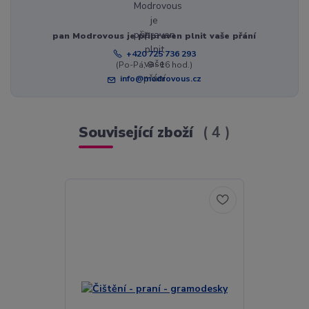
pan Modrovous je připraven plnit vaše přání
+420 725 736 293
(Po-Pá, 8 - 16 hod.)
info@modrovous.cz
Související zboží
4