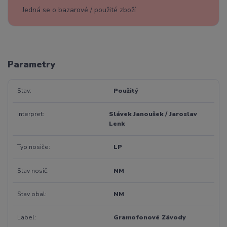
Jedná se o bazarové / použité zboží
Parametry
Stav
Použitý
Interpret
Slávek Janoušek / Jaroslav
Lenk
Typ nosiče
LP
Stav nosič
NM
Stav obal
NM
Label
Gramofonové Závody