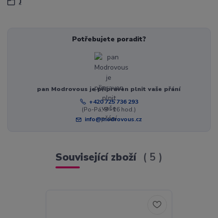
J
Potřebujete poradit?
pan Modrovous je připraven plnit vaše přání
+420 725 736 293
(Po-Pá, 8 - 16 hod.)
info@modrovous.cz
Související zboží
5