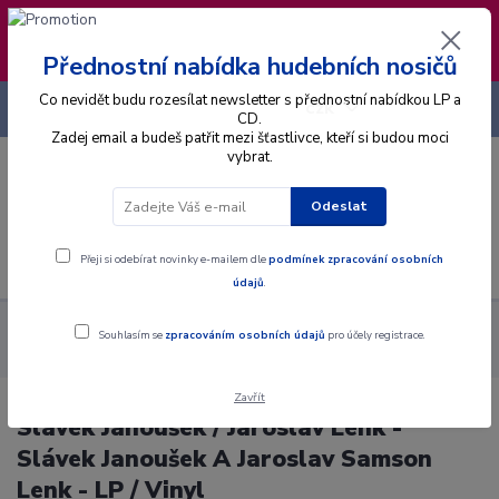
❣️ Od 4.8. do 13.8. čerpám dovolenou. Datum
expedice objednávek se posouvá na pátek
14.8.2026 🐋
Přednostní nabídka hudebních nosičů
Co nevidět budu rozesílat newsletter s přednostní nabídkou LP a
+420 725 736 293
CZK
(Po-Pá, 8 - 16 hod.)
CD.
Zadej email a budeš patřit mezi šťastlivce, kteří si budou moci
vybrat.
0
0 Kč
Odeslat
Menu
Přeji si odebírat novinky e-mailem dle
podmínek zpracování osobních
údajů
.
Alba
Gramodesky
Slávek Janoušek / Jaroslav Lenk - Slávek
Souhlasím se
zpracováním osobních údajů
pro účely registrace.
Janoušek A Jaroslav Samson Lenk - LP / Vinyl
Zavřít
Slávek Janoušek / Jaroslav Lenk -
Slávek Janoušek A Jaroslav Samson
Lenk - LP / Vinyl