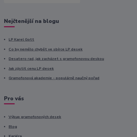
Nejčtenější na blogu
LP Karel Gott
Co by nemělo chybět ve sbírce LP desek
Desatero rad, jak zacházet s gramofonovou deskou
Jak zjistit cenu LP desek
Gramofonová akademie - populárně naučný pořad
Pro vás
Výkup gramofonových desek
Blog
Kariéra