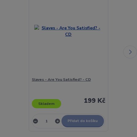
Slaves - Are You Satisfied? - CD
Sledě, Živé Sl
Krajinu - CD
199 Kč
Skladem
Skladem
Přidat do košíku