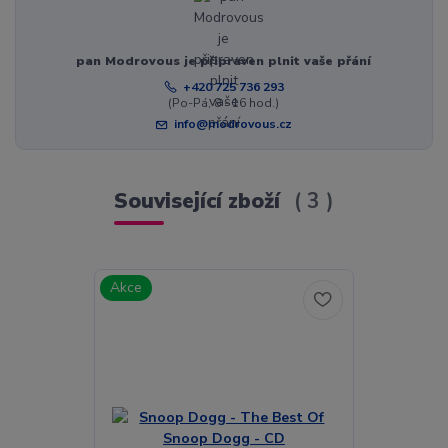
pan Modrovous je připraven plnit vaše přání
+420 725 736 293
(Po-Pá, 8 - 16 hod.)
info@modrovous.cz
Související zboží
3
Akce
Akce