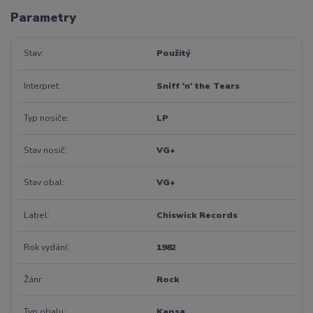
Parametry
Stav
Použitý
Interpret
Sniff 'n' the Tears
Typ nosiče
LP
Stav nosič
VG+
Stav obal
VG+
Label
Chiswick Records
Rok vydání
1982
Žánr
Rock
Typ obalu
Kapsa