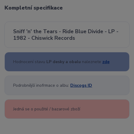
Kompletní specifikace
Sniff 'n' the Tears - Ride Blue Divide - LP -
1982 - Chiswick Records
Hodnocení stavu
LP desky a obalu
naleznete
zde
Podrobnější inofrmace o albu:
Discogs ID
Jedná se o použité / bazarové zboží