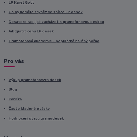
LP Karel Gott
Co by nemělo chybět ve sbírce LP desek
Desatero rad, jak zacházet s gramofonovou deskou
Jak zjistit cenu LP desek
Gramofonová akademie - populárně naučný pořad
Pro vás
Výkup gramofonových desek
Blog
Kariéra
Často kladené otázky
Hodnocení stavu gramodesek