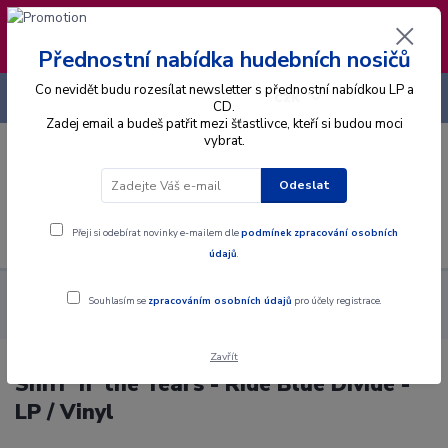
❣️ Od 4.8. do 13.8. čerpám dovolenou. Datum
expedice objednávek se posouvá na pátek
14.8.2026 🐋
Přednostní nabídka hudebních nosičů
Co nevidět budu rozesílat newsletter s přednostní nabídkou LP a
+420 725 736 293
CZK
(Po-Pá, 8 - 16 hod.)
CD.
Zadej email a budeš patřit mezi šťastlivce, kteří si budou moci
vybrat.
0
0 Kč
Odeslat
Menu
Přeji si odebírat novinky e-mailem dle
podmínek zpracování osobních
údajů
.
Alba
Gramodesky
Sniff 'n' the Tears - Ride Blue Divide - LP /
Souhlasím se
zpracováním osobních údajů
pro účely registrace.
Vinyl
Zavřít
Sniff 'n' the Tears - Ride Blue Divide -
LP / Vinyl