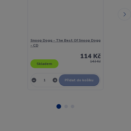
Snoop Dogg - The Best Of Snoop Dogg
Snoop Dogg &
- CD
Carpet Treat
114 Kč
143 Kč
Skladem
Skladem
Přidat do košíku