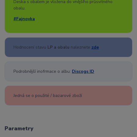
Deska s obalem je vložena do vnějšího průsvitného
obalu.
#Fajnovka
Hodnocení stavu
LP a obalu
naleznete
zde
Podrobnější inofrmace o albu:
Discogs ID
Jedná se o použité / bazarové zboží
Parametry