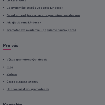
LP Karel Gott
Co by nemělo chybět ve sbírce LP desek
Desatero rad, jak zacházet s gramofonovou deskou
Jak zjistit cenu LP desek
Gramofonová akademie - populárně naučný pořad
Pro vás
Výkup gramofonových desek
Blog
Kariéra
Často kladené otázky
Hodnocení stavu gramodesek
Kontakty