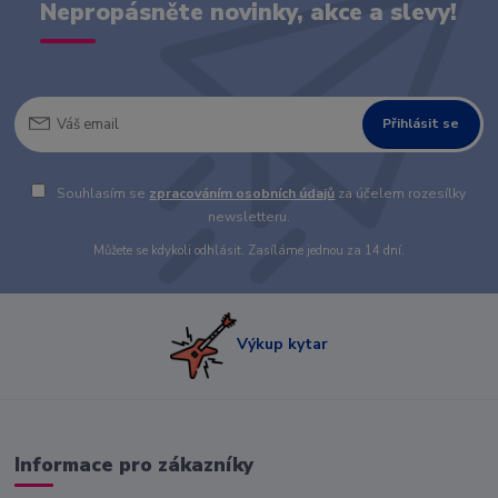
Nepropásněte novinky, akce a slevy!
Přihlásit se
Souhlasím se
zpracováním osobních údajů
za účelem rozesílky
newsletteru.
Můžete se kdykoli odhlásit. Zasíláme jednou za 14 dní.
Výkup kytar
Informace pro zákazníky