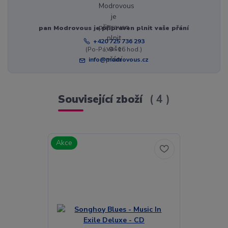
pan Modrovous je připraven plnit vaše přání
+420 725 736 293
(Po-Pá, 8 - 16 hod.)
info@modrovous.cz
Související zboží
4
Akce