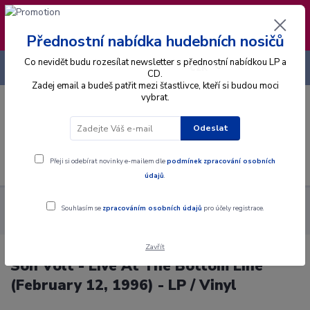
❣️ Od 4.8. do 13.8. čerpám dovolenou. Datum
expedice objednávek se posouvá na pátek
14.8.2026 🐋
Přednostní nabídka hudebních nosičů
Co nevidět budu rozesílat newsletter s přednostní nabídkou LP a
+420 725 736 293
CZK
(Po-Pá, 8 - 16 hod.)
CD.
Zadej email a budeš patřit mezi šťastlivce, kteří si budou moci
vybrat.
0
0 Kč
Odeslat
Menu
Přeji si odebírat novinky e-mailem dle
podmínek zpracování osobních
údajů
.
Alba
Gramodesky
Son Volt - Live At The Bottom Line
Souhlasím se
zpracováním osobních údajů
pro účely registrace.
(February 12, 1996) - LP / Vinyl
Zavřít
Son Volt - Live At The Bottom Line
(February 12, 1996) - LP / Vinyl