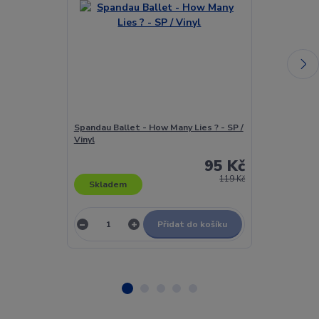
Spandau Ballet - How Many Lies ? - SP /
Spandau Balle
Vinyl
95 Kč
119 Kč
Skladem
Skladem
Přidat do košíku