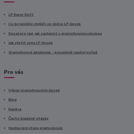
LP Karel Gott
Co by nemělo chybět ve sbírce LP desek
Desatero rad, jak zacházet s gramofonovou deskou
Jak zjistit cenu LP desek
Gramofonová akademie - populárně naučný pořad
Pro vás
Výkup gramofonových desek
Blog
Kariéra
Často kladené otázky
Hodnocení stavu gramodesek