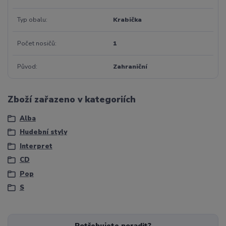
Typ obalu
Krabička
Počet nosičů
1
Původ
Zahraniční
Zboží zařazeno v kategoriích
Alba
Hudební styly
Interpret
CD
Pop
S
Potřebujete poradit?