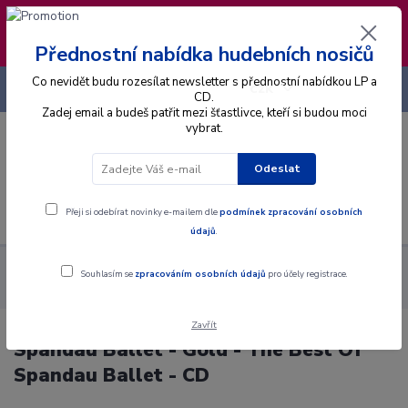
❣️ Od 4.8. do 13.8. čerpám dovolenou. Datum
expedice objednávek se posouvá na pátek
14.8.2026 🐋
Přednostní nabídka hudebních nosičů
Co nevidět budu rozesílat newsletter s přednostní nabídkou LP a
+420 725 736 293
CZK
(Po-Pá, 8 - 16 hod.)
CD.
Zadej email a budeš patřit mezi šťastlivce, kteří si budou moci
vybrat.
0
0 Kč
Odeslat
Menu
Přeji si odebírat novinky e-mailem dle
podmínek zpracování osobních
údajů
.
Alba
CD
Spandau Ballet - Gold - The Best Of Spandau
Souhlasím se
zpracováním osobních údajů
pro účely registrace.
Ballet - CD
Zavřít
Spandau Ballet - Gold - The Best Of
Spandau Ballet - CD