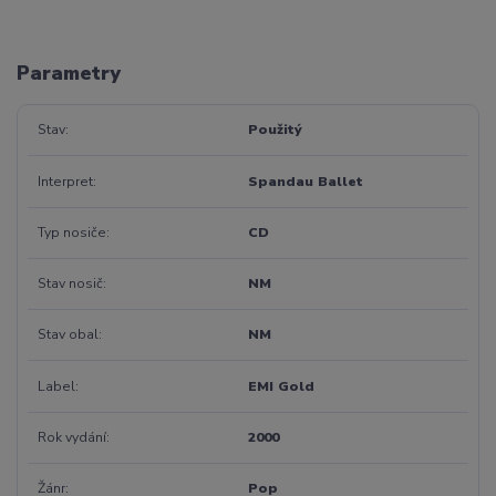
Parametry
Stav
Použitý
Interpret
Spandau Ballet
Typ nosiče
CD
Stav nosič
NM
Stav obal
NM
Label
EMI Gold
Rok vydání
2000
Žánr
Pop