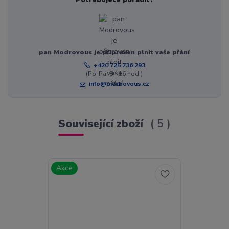
pan Modrovous je připraven plnit vaše přání
+420 725 736 293
(Po-Pá, 8 - 16 hod.)
info@modrovous.cz
Související zboží
5
Akce