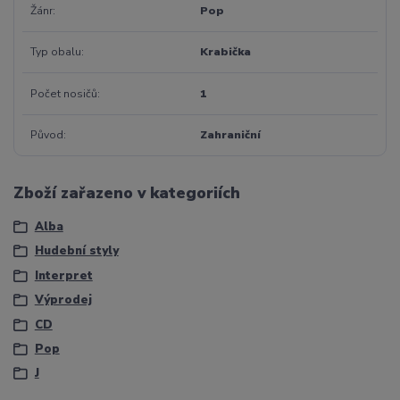
Žánr
Pop
Typ obalu
Krabička
Počet nosičů
1
Původ
Zahraniční
Zboží zařazeno v kategoriích
Alba
Hudební styly
Interpret
Výprodej
CD
Pop
J