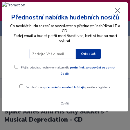
❣️ Od 4.8. do 13.8. čerpám dovolenou. Datum
expedice objednávek se posouvá na pátek
14.8.2026 🐋
Přednostní nabídka hudebních nosičů
Co nevidět budu rozesílat newsletter s přednostní nabídkou LP a
+420 725 736 293
CZK
(Po-Pá, 8 - 16 hod.)
CD.
Zadej email a budeš patřit mezi šťastlivce, kteří si budou moci
vybrat.
0
0 Kč
Odeslat
Menu
Přeji si odebírat novinky e-mailem dle
podmínek zpracování osobních
údajů
.
Alba
CD
Spike Jones And His City Slickers - Musical
Souhlasím se
zpracováním osobních údajů
pro účely registrace.
Depreciation - CD
Zavřít
Spike Jones And His City Slickers -
Musical Depreciation - CD