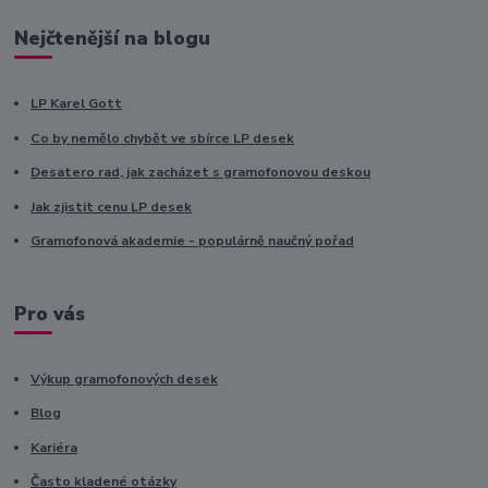
Nejčtenější na blogu
LP Karel Gott
Co by nemělo chybět ve sbírce LP desek
Desatero rad, jak zacházet s gramofonovou deskou
Jak zjistit cenu LP desek
Gramofonová akademie - populárně naučný pořad
Pro vás
Výkup gramofonových desek
Blog
Kariéra
Často kladené otázky