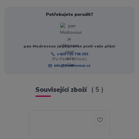
Potřebujete poradit?
pan Modrovous je připraven plnit vaše přání
+420 725 736 293
(Po-Pá, 8 - 16 hod.)
info@modrovous.cz
Související zboží
5
Akce