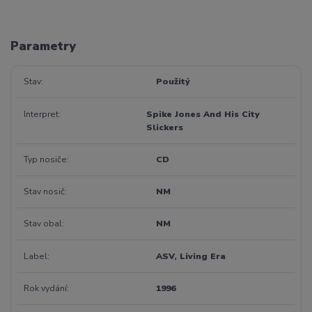
Parametry
Stav
Použitý
Interpret
Spike Jones And His City
Slickers
Typ nosiče
CD
Stav nosič
NM
Stav obal
NM
Label
ASV, Living Era
Rok vydání
1996