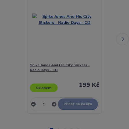
Spike Jones And His City Slickers -
Spin Doctors 
Radio Days - CD
Kryptonite - 
199 Kč
Skladem
Skladem
Přidat do košíku